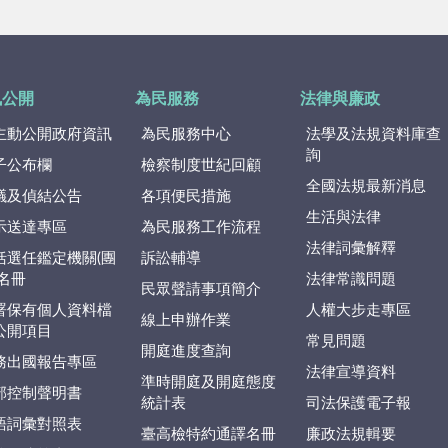
訊公開
為民服務
法律與廉政
主動公開政府資訊
為民服務中心
法學及法規資料庫查
詢
子公布欄
檢察制度世紀回顧
全國法規最新消息
議及偵結公告
各項便民措施
生活與法律
示送達專區
為民服務工作流程
法律詞彙解釋
括選任鑑定機關(團
訴訟輔導
)名冊
法律常識問題
民眾聲請事項簡介
署保有個人資料檔
人權大步走專區
線上申辦作業
公開項目
常見問題
開庭進度查詢
務出國報告專區
法律宣導資料
準時開庭及開庭態度
部控制聲明書
統計表
司法保護電子報
語詞彙對照表
臺高檢特約通譯名冊
廉政法規輯要