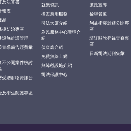
算及決算書
就業資訊
廉政宣導
計報表
檔案應用服務
檢舉管道
版品
司法大廈介紹
利益衝突迴避公開專
騷擾防治專區
區
為民服務中心環境介
共設施維護管理
紹
請託關說登錄查察專
區
策宣導廣告經費彙
偵查庭介紹
日新司法期刊集彙
免費無線上網
查不公開案件檢討
無障礙設施介紹
區
司法保護中心
署受贈財物資訊公
全及衛生防護專區