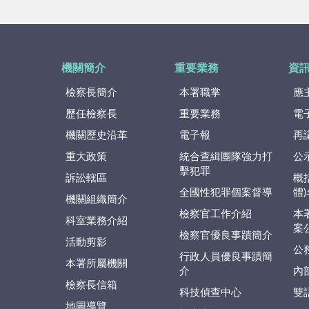
機關簡介
重要業務
資
檢察長簡介
本署職掌
應
歷任檢察長
重要業務
電
機關歷史沿革
電子報
再
重大政策
統合查緝團隊強力打
公
擊犯罪
訴訟轄區
概
全國性犯罪個案督導
體
機關組織簡介
檢察官工作介紹
本
科室業務介紹
案
檢察官優良事蹟簡介
活動剪影
公
行政人員優良事蹟簡
本署所屬機關
介
內
檢察長信箱
科技偵查中心
雙
地圖導覽