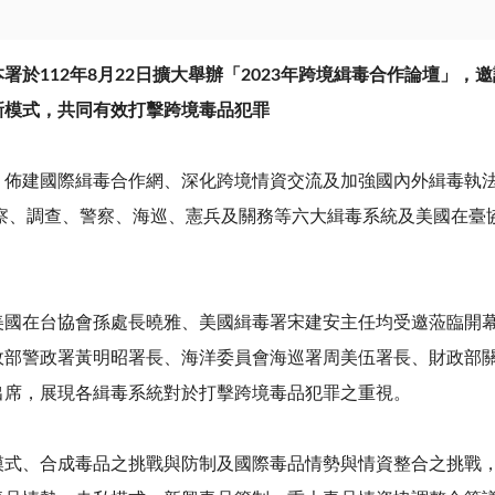
本署於
112
年
8
月
22
日擴大舉辦「
2023
年跨境緝毒合作論壇」，邀
新模式，共同有效打擊跨境毒品犯罪
佈建國際緝毒合作網、深化跨境情資交流及加強國內外緝毒執法單
檢察、調查、警察、海巡、憲兵及關務等六大緝毒系統及美國在
美國在台協會孫處長曉雅、美國緝毒署宋建安主任均受邀蒞臨開
政部警政署黃明昭署長、海洋委員會海巡署周美伍署長、財政部
出席，展現各緝毒系統對於打擊跨境毒品犯罪之重視。
模式、合成毒品之挑戰與防制及國際毒品情勢與情資整合之挑戰