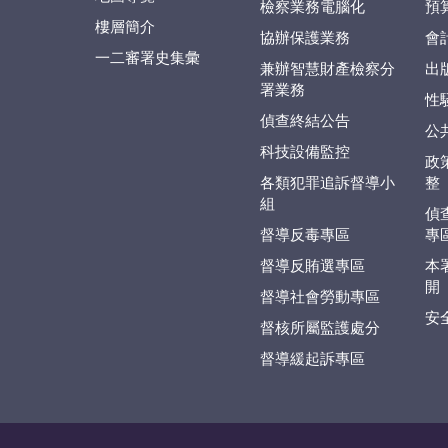
檢察業務電腦化
預
樓層簡介
協辦保護業務
會
一二審署史集彙
兼辦智慧財產檢察分
出
署業務
性
偵查終結公告
公
科技設備監控
政
各類犯罪追訴督導小
整
組
偵
督導反毒專區
專
督導反賄選專區
本
開
督導社會勞動專區
安
督核所屬監護處分
督導緩起訴專區