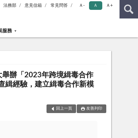
法務部
意見信箱
常見問答
Ａ-
Ａ
Ａ+
與服務
大舉辦「2023年跨境緝毒合作
查緝經驗，建立緝毒合作新模
回上一頁
友善列印