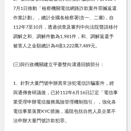
7
月
1
日推動「檢察機關電信網路詐欺案件罪贓返還
作業計劃」，總計全國各檢察署
(
含一、二審
)
，自
112
年
7
至
10
月，透過偵查及審判中向法院聲請移付
調解之和、調解件數為
1,981
件，和、調解返還予
被害人之金額總計為
4
億
3,222
萬
7,489
元。
(三
)
與行政機關建立平臺雙向溝通回饋部分：
1、針對大量門號申辦異常涉犯電信詐騙案件，經
與通傳會研議後，已於
112
年
6
月
16
日訂定「電信事
業受理申辦電信服務風險管理機制指引」，強化各
電信事業落實
KYC
措施，遏阻包括自然人及企業不
法申辦大量門號詐欺犯罪。