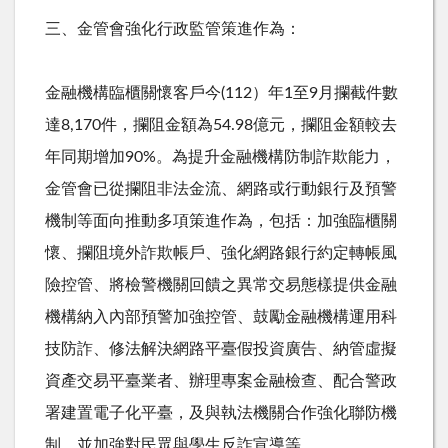
三、金管會強化行政監管策進作為：
金融機構臨櫃關懷客戶今
(112
）年
1
至
9
月攔截件數
達
8,170
件，攔阻金額為
54.98
億元，攔阻金額較去
年同期增加
90%
。為提升金融機構防制詐欺能力，
金管會已從攔阻非法金流、網路或行動銀行及預警
機制等面向推動多項策進作為，包括：加強臨櫃關
懷、攔阻境外詐欺帳戶、強化網路銀行約定轉帳風
險控管、將檢警機關回饋之異常交易態樣提供金融
機構納入內部預警加強控管、鼓勵金融機構運用科
技防詐、修法解決網路平臺假投資廣告、納管虛擬
資產交易平臺業者、辦理專案金融檢查、配合警政
署建置電子化平臺，及與執法機關合作強化聯防機
制，並加強對民眾與學生反詐宣導等。