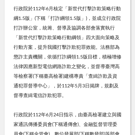
行政院於
112
年
6
月核定「新世代打擊詐欺策略行動
綱
1.5
版」
(
下稱「打詐綱領
1.5
版」
)
，並成立行政院
打詐辦公室，統籌、督導及協調各部會落實執行
「新世代打擊詐欺策略行動綱領」四大面向策略及
行動方案，提升我國打擊詐欺犯罪效能。法務部為
懲詐主責機關，依循打詐綱領
1.5
版目標，積極增修
法律因應新型電信網路詐欺之變化，並督導臺灣高
等檢察署
(
下稱臺高檢署
)
建構專責「查緝詐欺及資
通犯罪督導中心」，於
112
年
5
月
3
日揭牌，規劃及
督導查緝電信詐欺犯罪。
行政院於
112
年
6
月
24
日指示，由臺高檢署建立與國
家通訊傳播委員會
(
下稱通傳會
)
、金融監督管理委
員會
(
下稱金管會
)
、數位發展部
(
下稱數發部
)
等部會