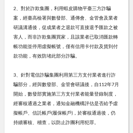
2、對於詐欺集團，利用蝦皮購物平臺三方詐騙
案，經臺高檢署與數發部、通傳會、金管會及業者
研議溝通後，促成業者之退款可直接退予匯款之被
害人，而非詐欺集團買家，且該業者已取消匯款轉
帳功能並停用虛擬帳號，僅有信用卡付款及貨到付
款功能，有效防堵此部分詐騙。
3、針對電信詐騙集團利用第三方支付業者進行詐
騙部分，經與數發部、金管會研議後，自
112
年
7
月
開始，數發部實施第三方支付業者能量登錄制度，
經審核通過之業者，通知金融機構評估是否給予虛
擬帳戶、信託帳戶
(
履保帳戶
)
，於審核通過後，仍
持續審核、稽查，以防止詐團利用犯罪。