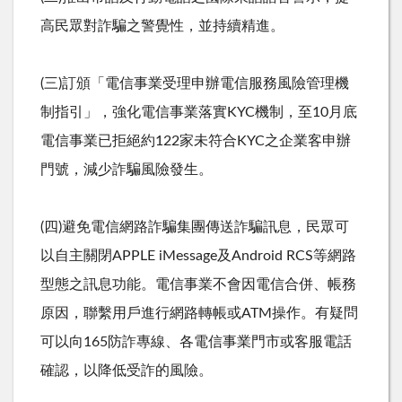
高民眾對詐騙之警覺性，並持續精進。
(三
)
訂頒「電信事業受理申辦電信服務風險管理機
制指引」，強化電信事業落實
KYC
機制，至
10
月底
電信事業已拒絕約
122
家未符合
KYC
之企業客申辦
門號，減少詐騙風險發生。
(四
)
避免電信網路詐騙集團傳送詐騙訊息，民眾可
以自主關閉
APPLE iMessage
及
Android RCS
等網路
型態之訊息功能。電信事業不會因電信合併、帳務
原因，聯繫用戶進行網路轉帳或
ATM
操作。有疑問
可以向
165
防詐專線、各電信事業門市或客服電話
確認，以降低受詐的風險。