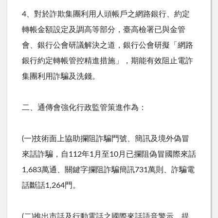
4、對於詐欺集團利用人頭帳戶之網路銀行、約定
轉帳金額設定及調高等部分，臺高檢署已與金管
會、銀行公會研議解決之道，銀行公會研擬「網路
銀行約定轉帳管控精進措施」，期能有效阻止電詐
集團利用詐騙及洗錢。
二、通傳會強化行政監管策進作為：
(一
)
技術面上協助攔阻詐騙門號、簡訊及境外偽冒
來話詐騙，自
112
年
1
月至
10
月已攔阻偽冒國際來話
1,683
萬通、關鍵字攔阻詐騙簡訊
731
萬則、詐騙電
話斷話
1,264
門。
(二
)
推出市話及行動電話之國際來話語音警示，提