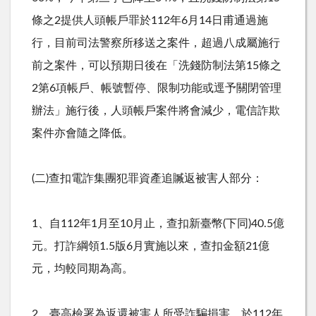
條之
2
提供人頭帳戶罪於
112
年
6
月
14
日甫通過施
行，目前司法警察所移送之案件，超過八成屬施行
前之案件，可以預期日後在「洗錢防制法第
15
條之
2
第
6
項帳戶、帳號暫停、限制功能或逕予關閉管理
辦法」施行後，人頭帳戶案件將會減少，電信詐欺
案件亦會隨之降低。
(二
)
查扣電詐集團犯罪資產追贓返被害人部分：
1、自
112
年
1
月至
10
月止，查扣新臺幣
(
下同
)40.5
億
元。打詐綱領
1.5
版
6
月實施以來，查扣金額
21
億
元，均較同期為高。
2、臺高檢署為返還被害人所受詐騙損害，於
112
年