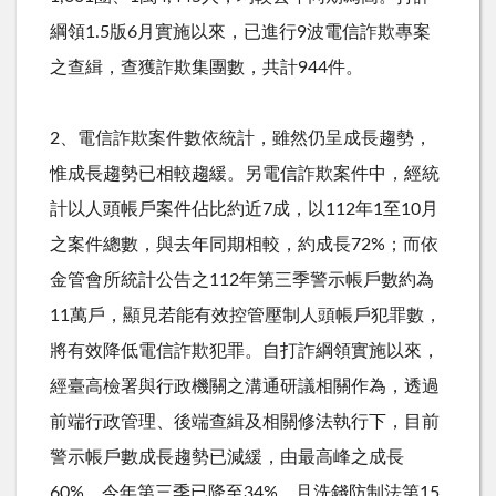
綱領
1.5
版
6
月實施以來，已進行
9
波電信詐欺專案
之查緝，查獲詐欺集團數，共計
944
件。
2、電信詐欺案件數依統計，雖然仍呈成長趨勢，
惟成長趨勢已相較趨緩。另電信詐欺案件中，經統
計以人頭帳戶案件佔比約近
7
成，以
112
年
1
至
10
月
之案件總數，與去年同期相較，約成長
72%
；而依
金管會所統計公告之
112
年第三季警示帳戶數約為
11
萬戶，顯見若能有效控管壓制人頭帳戶犯罪數，
將有效降低電信詐欺犯罪。自打詐綱領實施以來，
經臺高檢署與行政機關之溝通研議相關作為，透過
前端行政管理、後端查緝及相關修法執行下，目前
警示帳戶數成長趨勢已減緩，由最高峰之成長
60%
，今年第三季已降至
34%
，且洗錢防制法第
15