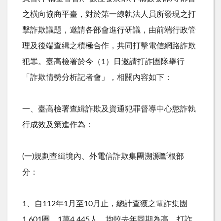
之橫向協商平臺，對於第一線執法人員所發現之打
擊詐欺議題，邀請各部會進行研議，由前端行政管
理及後端查緝之積極合作，共同打擊電信網路詐欺
犯罪。臺高檢署於今（
1
）日邀請打詐團隊舉行
「詐欺情勢分析記者會」，相關內容如下：
一、臺高檢署查緝詐欺及資通犯罪督導中心懲詐執
行成效及策進作為：
(一
)
規劃查緝境內、外電信詐欺集團溯源斷根部
分：
1、自
112
年
1
月至
10
月止，總計查獲之電詐集團
1,601
團、
1
萬
4,445
人，均較去年同期為高。打詐