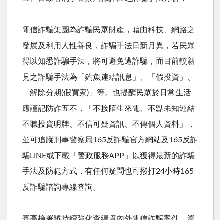
電信詐騙集團為詐騙民眾財產，藉由科技、網路之
發展及利用人性善良，詐騙手法日新月異，若民眾
得以知悉詐騙手法，將可避免遭詐騙，而目前較新
見之詐騙手法為「釣魚連結訊息」、「假投資」、
「解除分期
(
假買家
)
」等。也提醒民眾於日常生活
應謹記防詐五不，「不接陌生來電、不點未知連結
不聽投資明牌、不信可疑資訊、不傳個人資料」，
並可追蹤刑事警察局
165
反詐騙官方網站及
165
反詐
騙
LINE
或下載「警政服務
APP
」以獲得最新的詐騙
手法及防範方式，有任何疑問也可撥打
24
小時
165
反詐騙諮詢專線查詢。
臺高檢署將持續強化查緝境內外電信詐騙案件、溯