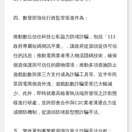
四、數發部強化行政監管策進作為：
推動數位信任科技公私協力防堵詐騙，包括「
111
政府專屬短碼簡訊平臺」，讓政府從源頭提供可信
任的訊息；推動電商業者導入物流隱碼技術，確保
個資保護與可信任的購物環境；推動多項措施防止
遊戲點數與第三方支付成為詐騙工具等。近半年民
眾因電商個資外洩、遊戲點數詐騙受害已大幅減
少。此外，即時就臺高檢署執法端所發現之詐欺態
樣進行研處，並跨部會合作與
C2C
業者溝通合力促
成聯防機制，從源頭防堵新型態詐騙手法。
五、警政署刑事警察局識詐面之詐騙手法分析：