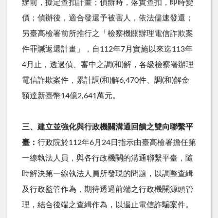
辦前，擬定查扣計畫；偵辦時，落實查扣，即時變
價；偵辦後，適合發還予被害人，依法儘速發還；
另臺高檢署前所推行之「檢察機關辦理電信詐欺案
件罪贓返還計畫」，自
112
年
7
月實施以來迄
113
年
4
月止，透過偵、審中之調
(
和
)
解，各級檢察署辦理
電信詐欺案件，累計調
(
和
)
解
6,470
件、調
(
和
)
解金
額達新臺幣
14
億
2,641
萬元。
三、建立並強化與行政機關溝通回饋之雙向聯繫平
臺：
行政院於
112
年
6
月
24
日指示由臺高檢署擔任第
一線執法人員，與各行政機關的溝通聯繫平臺，隨
時解決第一線執法人員所發現的問題，以調整查緝
及行政監管作為，期待透過前端之行政機關源頭管
理，結合後端之查緝作為，以遏止電信詐騙案件。