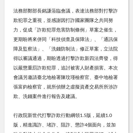
法務部鄭部長銘謙蒞臨會議，表達法務部對打擊詐
欺犯罪之重視，並感謝因打詐國家團隊之共同努
力，促成「詐欺犯罪危害防制條例」草案之催生，
更期盼將來併同「科技偵查及保障法」、「通訊保
障及監察法」、「洗錢防制法」修正草案，立法院
得以審議通過，期盼透過打擊詐欺新四法齊發，得
以嚴懲重罰詐欺犯罪，追討被害人財產損害。本次
會議另邀請臺北地檢署陳玟瑾檢察官、臺中地檢署
張富鈞檢察官，就所偵辦之虛擬資產交易所所涉詐
欺、洗錢案件進行報告及建議。
行政院新世代打擊詐欺行動綱領
1.5
版，延續
1.0
版，精進識詐、堵詐、阻詐、懲詐
4
個面向，並加