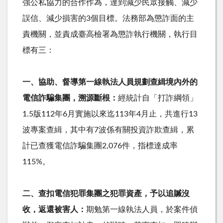
強公私協力的合作作為，達到減少民眾接觸、減少
誤信、減少損害的
3
個目標。法務部為懲詐面的主
責機關，並責成臺高檢署為懲詐執行機關，執行目
標有三：
一、協助、督導第一線執法人員規劃查緝境內外的
電信詐騙集團，溯源斷根：
經統計自「打詐綱領」
1.5
版
112
年
6
月實施以來迄
113
年
4
月止，共進行
13
波專案查緝，其中有
7
波係有關投資詐欺查緝，累
計已查獲電信詐騙集團
2,076
件，指標達成率
115%
。
二、查扣電信犯罪集團之犯罪資產，予以追贓沒
收，返還被害人：
期勉第一線執法人員，於案件偵