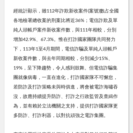
經統計顯示，雖
112
年詐欺新收案件
(
案號
)
數占全國
各地檢署總收案的刑案比將近
36%
；電信詐欺及單
純人頭帳戶案件新收案件數，與
111
年相較，分別
增加
42.9%
、
67.3%
。惟在打詐國家團隊共同努力
下，
113
年
1
至
4
月期間，電信詐騙及單純人頭帳戶
新收案件數，與去年同期相較，分別減少
15%
、
19%
，呈下降趨勢，令人感到鼓舞。但電信詐騙集
團就像病毒，一直在進化，打詐國家隊不可懈怠，
若防詐及打詐策略未與時俱進，將會被電詐海嘯吞
沒，故應持續提升防詐、打詐之行政監管及查緝作
為，並有賴於立法機關之支持，提供打詐國家隊更
多防詐、打詐利器，以對抗頑強之電詐集團。