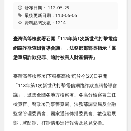
發布日期：
113-05-29
最後更新日期：113-06-05
資料點閱次數：1214
臺灣高等檢察署召開「
113
年第
1
次新世代打擊電信
網路詐欺查緝督導會議」，法務部鄭部長指示「嚴
懲重罰詐欺犯罪、追討被害人財產損害」
臺灣高等檢察署
(
下稱臺高檢署
)
於今
(29)
日召開
「
113
年第
1
次新世代打擊電信網路詐欺查緝督導會
議」，邀集全國各地方檢察署、各高分檢察署主任
檢察官、警政署刑事警察局、法務部調查局及金融
監督管理委員會、國家通訊傳播委員會、數位發展
部，就防詐、打詐情形進行報告及意見交換。