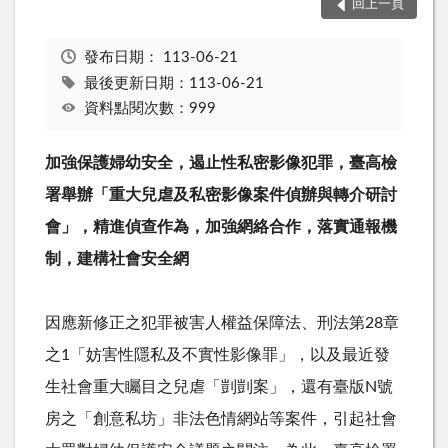
回上一頁
發布日期：
113-06-21
最後更新日期：113-06-21
資料點閱次數：999
加強保護婦幼安全，遏止性私密影像犯罪，
臺高檢
署舉辦「重大兒虐及私密影像案件偵辦與轉介研討
會」，
精進偵查作為，加強網絡合作，落實通報機
制，建構社會安全網
因應新修正之犯罪被害人權益保障法、刑法第
28
章
之
1
「妨害性隱私及不實性影像罪」，以及最近發
生社會重大矚目之兒虐「剴剴案」，還有臺版
N
號
房之「創意私坊」非法色情網站等案件，引起社會