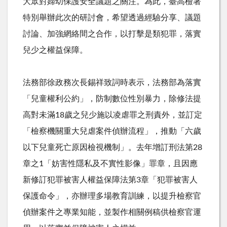
大眾對婦幼保護安全議題之關注。為此，臺高檢署
特別舉辦此次的研討會，希望透過經驗分享、議題
討論、加強網絡間之合作，以打擊是類犯罪，落實
兒少之權益保障。
法務部徐政務次長錫祥致詞時表示，法務部為落實
「兒童權利公約」，防制數位性別暴力，除修法提
高對未滿
18
歲之兒少施以凌虐罪之刑責外，並訂定
「檢察機關重大兒虐案件偵辦流程」，推動「六歲
以下兒童死亡原因檢視機制」。去年增訂刑法第
28
章之
1
「妨害性隱私及不實性影像」罪章，且因應
新修訂犯罪被害人權益保障法第
3
章「犯罪被害人
保護命令」，亦辦理多場教育訓練，以提升檢察官
偵辦案件之專業知能，並製作相關例稿供檢察官運