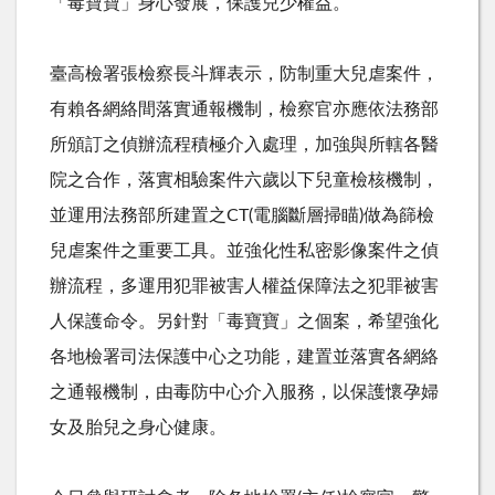
「毒寶寶」身心發展，保護兒少權益。
臺高檢署張檢察長斗輝表示，防制重大兒虐案件，
有賴各網絡間落實通報機制，檢察官亦應依法務部
所頒訂之偵辦流程積極介入處理，加強與所轄各醫
院之合作，落實相驗案件六歲以下兒童檢核機制，
並運用法務部所建置之
CT(
電腦斷層掃瞄
)
做為篩檢
兒虐案件之重要工具。並強化性私密影像案件之偵
辦流程，多運用犯罪被害人權益保障法之犯罪被害
人保護命令。另針對「毒寶寶」之個案，希望強化
各地檢署司法保護中心之功能，建置並落實各網絡
之通報機制，由毒防中心介入服務，以保護懷孕婦
女及胎兒之身心健康。