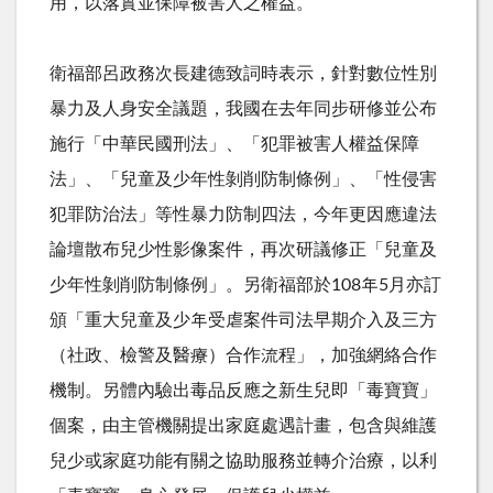
用，以落實並保障被害人之權益。
衛福部呂政務次長建德致詞時表示，針對數位性別
暴力及人身安全議題，我國在去年同步研修並公布
施行「中華民國刑法」、「犯罪被害人權益保障
法」、「兒童及少年性剝削防制條例」、「性侵害
犯罪防治法」等性暴力防制四法，今年更因應違法
論壇散布兒少性影像案件，再次研議修正「兒童及
少年性剝削防制條例」。另衛福部於
108
年
5
月亦訂
頒「重大兒童及少年受虐案件司法早期介入及三方
（社政、檢警及醫療）合作流程」，加強網絡合作
機制。另體內驗出毒品反應之新生兒即「毒寶寶」
個案，由主管機關提出家庭處遇計畫，包含與維護
兒少或家庭功能有關之協助服務並轉介治療，以利