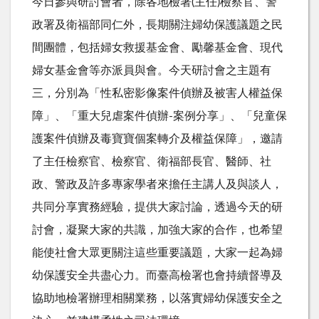
今日參與研討會者，除各地檢署
(
主任
)
檢察官、警
政署及衛福部同仁外，長期關注婦幼保護議題之民
間團體，包括婦女救援基金會、勵馨基金會、現代
婦女基金會等亦派員與會。今天研討會之主題有
三，分別為「性私密影像案件偵辦及被害人權益保
障」、「重大兒虐案件偵辦
-
案例分享」、「兒童保
護案件偵辦及毒寶寶個案轉介及權益保障」，邀請
了主任檢察官、檢察官、衛福部長官、醫師、社
政、警政及許多專家學者來擔任主講人及與談人，
共同分享實務經驗，提供大家討論，透過今天的研
討會，凝聚大家的共識，加強大家的合作，也希望
能使社會大眾更關注這些重要議題，大家一起為婦
幼保護安全共盡心力。而臺高檢署也會持續督導及
協助地檢署辦理相關業務，以落實婦幼保護安全之