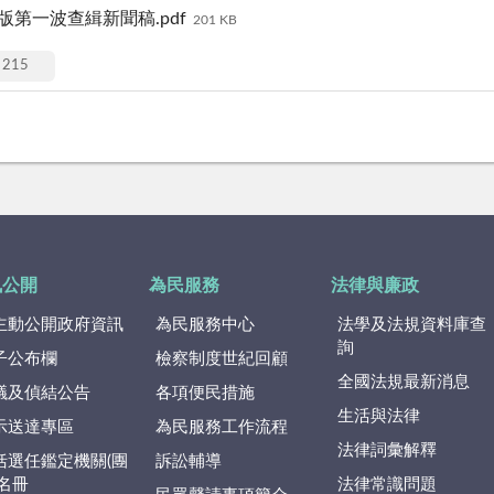
版第一波查緝新聞稿.pdf
201 KB
215
訊公開
為民服務
法律與廉政
主動公開政府資訊
為民服務中心
法學及法規資料庫查
詢
子公布欄
檢察制度世紀回顧
全國法規最新消息
議及偵結公告
各項便民措施
生活與法律
示送達專區
為民服務工作流程
法律詞彙解釋
括選任鑑定機關(團
訴訟輔導
)名冊
法律常識問題