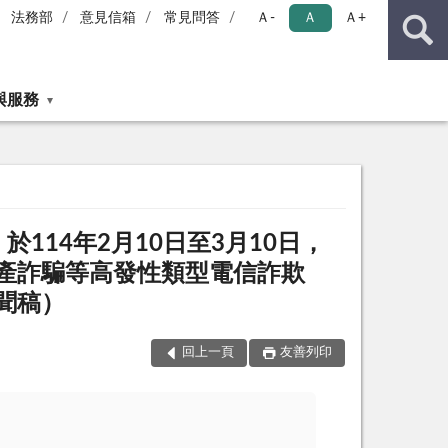
法務部
意見信箱
常見問答
Ａ-
Ａ
Ａ+
與服務
於114年2月10日至3月10日，
產詐騙等高發性類型電信詐欺
聞稿）
回上一頁
友善列印