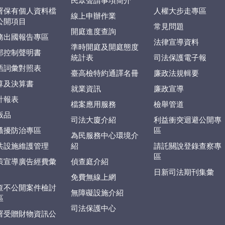
民眾聲請事項簡介
署保有個人資料檔
人權大步走專區
線上申辦作業
公開項目
常見問題
開庭進度查詢
務出國報告專區
法律宣導資料
準時開庭及開庭態度
部控制聲明書
統計表
司法保護電子報
語詞彙對照表
臺高檢特約通譯名冊
廉政法規輯要
算及決算書
就業資訊
廉政宣導
計報表
檔案應用服務
檢舉管道
版品
司法大廈介紹
利益衝突迴避公開專
騷擾防治專區
區
為民服務中心環境介
共設施維護管理
紹
請託關說登錄查察專
區
策宣導廣告經費彙
偵查庭介紹
日新司法期刊集彙
免費無線上網
查不公開案件檢討
無障礙設施介紹
區
司法保護中心
署受贈財物資訊公