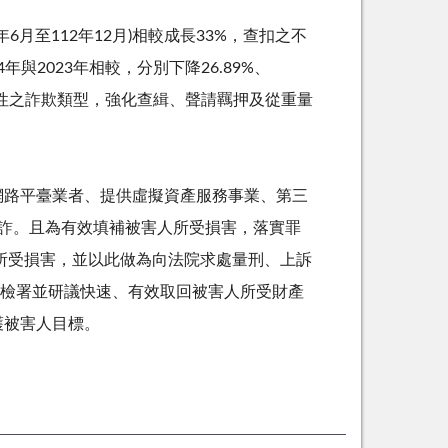
年
6
月至
112
年
12
月
)
相較成長
33%
，查扣之不
4
年與
2023
年相較，分別下降
26.89%
、
性之詐欺類型，強化查緝、聲請羈押及從重量
網路平臺業者、提供虛擬資產服務事業、第三
詐。且為有效填補被害人所受損害，落實罪
人所受損害，並以此做為向法院求處量刑、上訴
。臺高檢署並研議快速、有效取回被害人所受財產
護被害人目標。