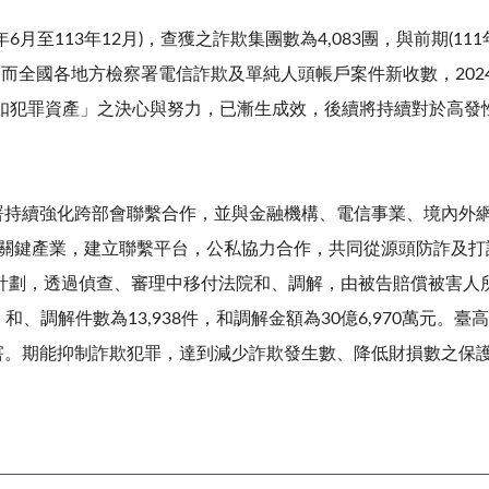
年
6
月至
113
年
12
月
)
，查獲之詐欺集團數為
4,083
團，與前期
(111
，而全國各地方檢察署電信詐欺及單純人頭帳戶案件新收數，
202
扣犯罪資產」之決心與努力，已漸生成效，後續將持續對於高發
署持續強化跨部會聯繫合作，並與金融機構、電信事業、境內外
大關鍵產業，建立聯繫平台，公私協力合作，共同從源頭防詐及打
還計劃，透過偵查、審理中移付法院和、調解，由被告賠償被害
止，和、調解件數為13,938件，和調解金額為30億6,970萬元
害。期能抑制詐欺犯罪，達到減少詐欺發生數、降低財損數之保