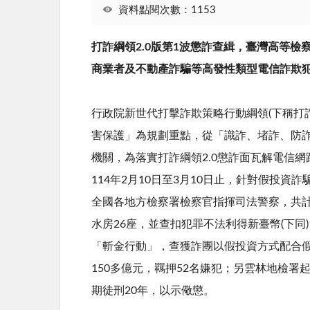
資料點閱次數：1153
打詐綱領2.0版第1波懲詐查緝，臺灣高等檢
商業者及不動產詐騙等高發性類型電信詐欺
行政院新世代打擊詐欺策略行動綱領
(
下稱打
害保護」為規劃重點，從「識詐、堵詐、防
機關，為落實打詐綱領
2.0
懲詐面瓦解電信網
114
年
2
月
10
日至
3
月
10
日止，針對假投資詐
全國各地方檢察署檢察官指揮司法警察，共
水房
26
座，並查扣犯罪不法利得新臺幣
(
下同
「斬金行動」，查獲詐團以假投資方式配合
150
多億元，羈押
52
名嫌犯；另雲林地檢署
期徒刑
20
年，以示儆懲。