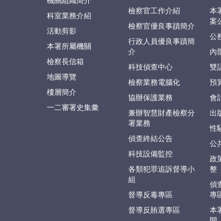
機關組織簡介
檢察官工作介紹
本
科室業務介紹
案
檢察官優良事蹟簡介
活動剪影
公
行政人員優良事蹟簡
本署所屬機關
介
內
檢察長信箱
科技偵查中心
雙
地圖導覽
檢察業務電腦化
預
樓層簡介
協辦保護業務
會
一二審署史集彙
兼辦智慧財產檢察分
出
署業務
性
偵查終結公告
公
科技設備監控
政
各類犯罪追訴督導小
整
組
偵
督導反毒專區
專
督導反賄選專區
本
開