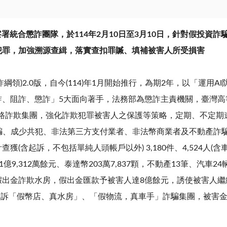
察署統合懲詐團隊，於114年2月10日至3月10日，針對假投資
犯罪，加強溯源查緝，落實查扣罪贓、填補被害人所受損害
詐綱領
)2.0
版，自今
(114)
年
1
月開始推行，為期
2
年，以「運用
AI
詐、阻詐、懲詐」
5
大面向著手，法務部為懲詐主責機關，臺灣高
路詐欺集團，強化詐欺犯罪被害人之保護等策略，定期、不定期
騙、成少共犯、非法第三方支付業者、非法幣商業者及不動產詐
計查獲
(
含起訴，不包括單純人頭帳戶以外
) 3,180
件、
4,524
人
(
含
)1
億
9,312
萬餘元、泰達幣
203
萬
7,837
顆，不動產
13
筆、汽車
24
假出金詐欺水房，假出金匯款予被害人達
8
億餘元，誘使被害人繼
起訴「假幣店、真水房」、「假物流，真車手」詐騙集團，被害