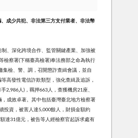
詐騙、成少共犯、非法第三方支付業者、非法幣
防制、深化跨境合作、監管關鍵產業、加強被
等檢察署
(
下稱臺高檢署
)
奉法務部之命為執行
邀集檢、警、調，召開懲詐查緝會議，並自
騙等高發性電信詐欺類型，強化查緝及追訴，
車手
2,986
人
)
，羈押
663
人，查獲機房
21
座、
輛，成效卓著。其中包括臺灣臺北地方檢察署
續投資，被害人達
5,000
餘人，財損金額約
金額達
31
億元，被告等人經檢察官起訴求處有