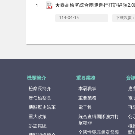
★臺高檢署統合團隊進行打詐綱領2.0
114-04-15
下載次數：
機關簡介
重要業務
資
檢察長簡介
本署職掌
應
歷任檢察長
重要業務
電
機關歷史沿革
電子報
再
重大政策
統合查緝團隊強力打
公
擊犯罪
訴訟轄區
概
全國性犯罪個案督導
體