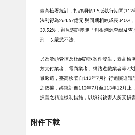
臺高檢署統計，打詐綱領
1.5
版執行期間
(112
法利得為
264.67
億元
,
與同期相較成長
340%
39.52%
，顯見懲詐團隊「刨根溯源查緝及查
刑，以嚴懲不法。
另為源頭管控及杜絕詐欺案件發生，臺高檢
方支付業者、電商業者、網路遊戲業者等7
贓返還，臺高檢署自112年7月推行追贓返
之依據，經統計自112年7月至113年12月
損害之精進機制措施，以填補被害人所受損
附件下載