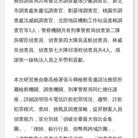
務部調查局共有臺北市調查處張少薰調查官、新北
市調查處朱慶泓調查官、劉晏瑋調查官、桃園市調
查處沈威銘調查官、北部地區機動工作站温蕢榕調
查官等
5
人；警察機關共有刑事警察局偵查第二隊
吳曜臣偵查員、偵查第四大隊吳孟航偵查員、林威
良偵查員、偵查第七大隊邱漢程偵查員共
4
人。感
謝第一線執法人員之辛勞和貢獻。
本次研習會由臺高檢署張斗輝檢察長邀請法務部所
屬檢察機關、調查機關、刑事警察局同仁擔任講
座，詳細說明現今電信詐欺犯罪現況、趨勢、詐欺
犯罪模式、查緝、挑戰及因應策略，提昇辦案人員
偵查能力，並分別就「偵破全臺最大假出金集
團」、「律師、銀行行員、假幣商跨域詐團」、