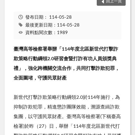
回上一頁
發布日期：
114-05-28
最後更新日期：114-05-28
資料點閱次數：1989
臺灣高等檢察署舉辦「
114
年度北區新世代打擊詐
欺策略行動綱領
2.0
研習會暨打詐有功人員頒獎典
禮」，強化跨機關交流合作，共同打擊詐欺犯罪，
全面圍堵，守護民眾財產
新世代打擊詐欺策略行動綱領
2.0
於
114
年施行，為
抑制詐欺犯罪，精進懲詐團隊效能，溯源查緝詐欺
集團，以守護民眾財產。臺灣高等檢察署
(
下稱臺高
檢署
)
於昨（
27
）日，舉辦「
114
年度北區新世代打