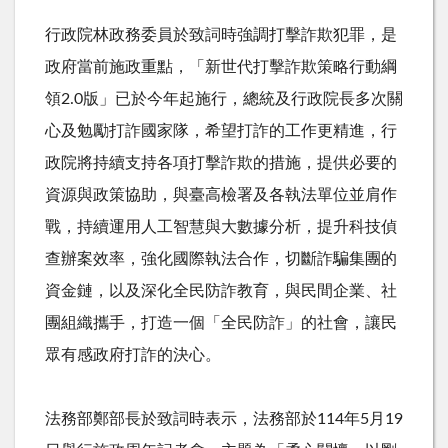
行政院林政務委員於致詞時強調打擊詐欺犯罪，是
政府當前施政重點，「新世代打擊詐欺策略行動綱
領
2.0
版」已於今年起施行，總統及行政院長多次關
心及勉勵打詐國家隊，希望打詐的工作更精進，行
政院將持續支持各項打擊詐欺的措施，提供必要的
資源與政策協助，與臺高檢署及各執法單位並肩作
戰，持續運用人工智慧與大數據分析，提升科技偵
查辦案效率，強化國際執法合作，切斷詐騙集團的
資金鏈，以及深化全民防詐教育，與民間企業、社
團組織攜手，打造一個「全民防詐」的社會，讓民
眾有感政府打詐的決心。
法務部鄭部長於致詞時表示，法務部於
114
年
5
月
19