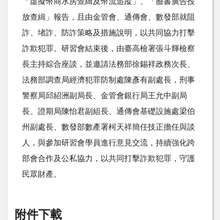
「虛擬幣商水房查緝及幣流追蹤」、「臉書廣告投
放查緝」報告，且由金管會、通傳會、數發部就阻
詐、堵詐、防詐策略及措施說明，以共同協力打擊
詐欺犯罪。研習會結束後，由臺高檢署張斗輝檢察
長主持綜合座談，並邀請法務部徐錫祥政務次長、
法務部調查局經濟犯罪防制處陳彥有副處長，刑事
警察局邱紹洲副局長、金管會銀行局王允中副局
長、證期局陳怡君副組長、通傳會基礎設施處梁伯
州副處長、數發部數產署柯天祥簡任技正擔任與談
人，與參加研習會學員進行意見交流，持續強化跨
部會合作及公私協力，以共同打擊詐欺犯罪，守護
民眾財產。
附件下載