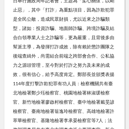
日舉行施政周年記者會，主題為「柔心關懷，以剛
止惡」，其中「打詐」為重點項目，因為詐欺犯罪
是全民公敵，造成民眾財損，尤以近來之詐騙類
型，諸如：投資詐騙、地面師詐騙、跨境詐騙及結
合白領專業人士之詐騙等，更為嚴重，且背後多由
幫派主導，為發揮打詐成效，除有賴於懲詐團隊之
後端查緝外，尚需結合前端之跨部會合作、公私協
力之源頭管理，至今對於打詐之努力及未來的成
效，很有信心，給予高度肯定。鄭部長並頒獎表揚
114
年度打擊詐欺犯罪有功人員：檢察機關共有臺
北地檢署鄭少珏檢察官、桃園地檢署林淑瑗檢察
官、新竹地檢署廖啟村檢察官、臺中地檢署戴旻諺
檢察官、臺南地檢署翁逸玲檢察官、高雄地檢署許
萃華檢察官、基隆地檢署李承晏檢察官等
7
人；法