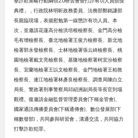
擊詐欺策略行動綱領
2.0
研習會暨打詐有功人員頒獎
典禮」，行政院林明昕政務委員、法務部鄭銘謙部
長親臨現場，表揚慰勉第一線懲詐有功人員。本
次，並邀請花蓮高分檢洪培根檢察長、金門高分檢
毛有增檢察長、臺北地檢署王俊力檢察長、新北地
檢署郭永發檢察長、士林地檢署張云綺檢察長、桃
園地檢署戴文亮檢察長、基隆地檢察署柯宜汾檢察
長、宜蘭地檢署王以文檢察長、金門地檢署王柏敦
檢察長、連江地檢署林彥良檢察長、調查局陳白立
局長、警政署刑事警察局邱紹洲副局長等長官到場
觀禮。復邀請金融監督管理委員會
(
下稱金管會
)
、
國家通訊傳播委員會
(
下稱通傳會
)
、數位發展部
(
下
稱數發部
)
，共同參與研習會，溝通交流，共同協力
打擊詐欺犯罪。