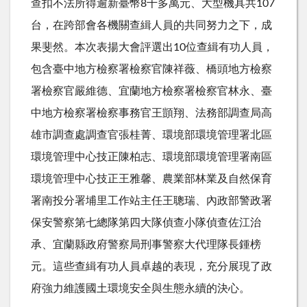
查扣不法所得逾新臺幣
8
千多萬元、大型機具共
107
台，在跨部會各機關查緝人員的共同努力之下，成
果斐然。本次表揚大會評選出
10
位查緝有功人員，
包含臺中地方檢察署檢察官陳祥薇、橋頭地方檢察
署檢察官嚴維德、宜蘭地方檢察署檢察官林永、臺
中地方檢察署檢察事務官王顗翔、法務部調查局高
雄市調查處調查官張桂菁、環境部環境管理署北區
環境管理中心技正陳柏志、環境部環境管理署南區
環境管理中心技正王雅馨、農業部林業及自然保育
署南投分署埔里工作站主任王聰瑞、內政部警政署
保安警察第七總隊第四大隊偵查小隊偵查佐江治
承、宜蘭縣政府警察局刑事警察大代理隊長鍾榜
元。這些查緝有功人員卓越的表現，充分展現了政
府強力維護國土環境安全與生態永續的決心。