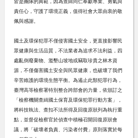
皆是團隊的典範，因為查緝同仁奉獻專業、勇氣與
責任心，守護了環境正義，值得社會大眾由衷的敬
佩與感謝。
國土及環保犯罪不僅侵害國土安全，更直接影響民
眾健康與生活品質，不法業者為追求不法利益，四
處亂倒廢棄物、濫墾山坡地或竊取珍貴之林木資
源，不僅傷害國土安全與民眾健康，也破壞了我們
辛苦維護的環境生態平衡。為遏止此類犯罪行為，
臺灣高等檢察署特別整合跨部會的力量，依頒訂之
「檢察機關查緝國土保育及環保犯罪行動方案」，
將科技執法、查扣不法所得及回復原狀列為執行重
點，並督促檢察官於偵查中積極召開回復原狀會
議，將「破壞者負責、污染者付費」原則落實於每