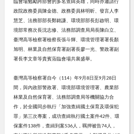
臨會場勉勵跨部會的多名查緝英雄，同時亦邀請行
政院政務委員陳金德、政務委員林明昕、發言人李
慧芝、法務部部長鄭銘謙、環境部部長彭啟明、環
境部常務次長沈志修、法務部調查局局長陳白立、
臺灣高等檢察署檢察長張斗輝、環境管理署署長顏
旭明、林業及自然保育署副署長廖一光、警政署副
署長李文章等貴賓蒞臨會場共襄盛舉。
臺灣高等檢察署自今（
114
）年
9
月
8
日至
9
月
28
日
間，與內政部警政署、環境部環境管理署、農業部
林業及自然保育署、法務部調查局等機關協力合
作，於全國同步執行「加強查緝國土保育及環保犯
罪」第三次專案，成功查緝執行國土案件
42
件、環
保案件
138
件，查緝到案
536
人，羈押被告
74
人，