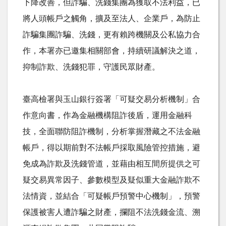
下降改善，但詐騙、洗錢集團為獲取不法利益，已
將人頭帳戶之觸角，擴及至法人、企業戶，為防止
詐騙集團詐騙、洗錢，更有賴跨機關及公私協力合
作，本署亦已邀集相關部會，持續研議解決之道，
抑制詐欺、洗錢犯罪，守護民眾財產。
臺高檢署與玉山銀行簽署「可疑交易分析機制」合
作意向書，作為金融機構阻詐後盾，運用金融科
技，全面聯防阻詐機制，分析掌握潛藏之不法金融
帳戶，得以期前對不法帳戶採取風險管控措施，避
免成為詐欺及洗錢管道，並藉由相互間所提供之可
疑交易異常因子、參數模型及疑似重大金融詐欺不
法情資，並結合「可疑帳戶預警中心機制」，預警
保護被害人遭詐騙之財產，攔阻不法洗錢金流、溯