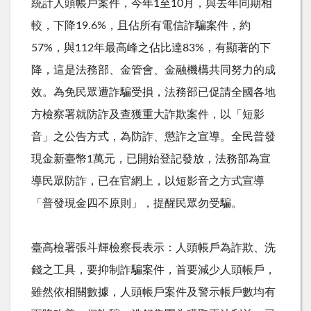
統計人頭帳戶案件，今年
1
至
10
月，與去年同期相
較，下降
19.6%
，且佔所有電信詐騙案件，約
57%
，與
112
年最高峰之佔比達
83%
，有顯著的下
降，這是法務部、金管會、金融機構共同努力的成
效。為免民眾遭詐騙受損，法務部已促請全國各地
方檢察署就防詐及查獲重大詐欺案件，以「短影
音」之公告方式，為防詐、懲詐之宣導。全民普發
現金新臺幣
1
萬元，已開始登記發放，法務部為宣
導民眾防詐，已在官網上，以短影音之方式宣導
「普發現金四不原則」，提醒民眾勿受騙。
臺高檢署張斗輝檢察長表示：人頭帳戶為詐欺、洗
錢之工具，要抑制詐騙案件，首要減少人頭帳戶，
雖然依相關數據，人頭帳戶案件及警示帳戶數均有