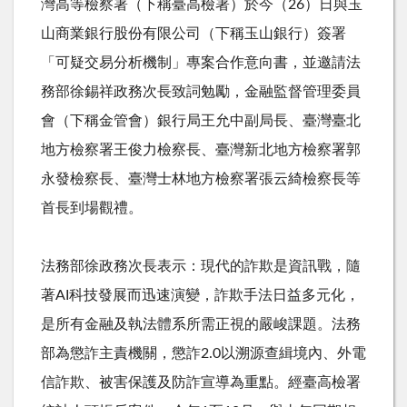
灣高等檢察署（下稱臺高檢署）於今（
26
）日與玉
山商業銀行股份有限公司（下稱玉山銀行）簽署
「可疑交易分析機制」專案合作意向書，並邀請法
務部徐錫祥政務次長致詞勉勵，金融監督管理委員
會（下稱金管會）銀行局王允中副局長、臺灣臺北
地方檢察署王俊力檢察長、臺灣新北地方檢察署郭
永發檢察長、臺灣士林地方檢察署張云綺檢察長等
首長到場觀禮。
法務部徐政務次長表示：現代的詐欺是資訊戰，隨
著
AI
科技發展而迅速演變，詐欺手法日益多元化，
是所有金融及執法體系所需正視的嚴峻課題。法務
部為懲詐主責機關，懲詐
2.0
以溯源查緝境內、外電
信詐欺、被害保護及防詐宣導為重點。經臺高檢署