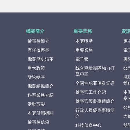
機關簡介
重要業務
資
檢察長簡介
本署職掌
應
歷任檢察長
重要業務
電
機關歷史沿革
電子報
再
重大政策
統合查緝團隊強力打
公
擊犯罪
訴訟轄區
概
全國性犯罪個案督導
體
機關組織簡介
檢察官工作介紹
本
科室業務介紹
案
檢察官優良事蹟簡介
活動剪影
公
行政人員優良事蹟簡
本署所屬機關
介
內
檢察長信箱
科技偵查中心
雙