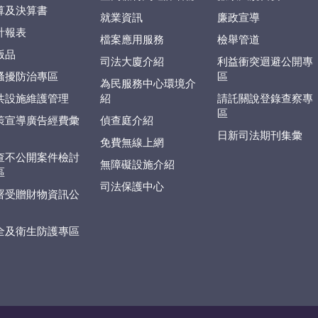
算及決算書
就業資訊
廉政宣導
計報表
檔案應用服務
檢舉管道
版品
司法大廈介紹
利益衝突迴避公開專
騷擾防治專區
區
為民服務中心環境介
共設施維護管理
紹
請託關說登錄查察專
區
策宣導廣告經費彙
偵查庭介紹
日新司法期刊集彙
免費無線上網
查不公開案件檢討
無障礙設施介紹
區
司法保護中心
署受贈財物資訊公
全及衛生防護專區