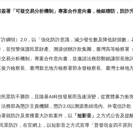
司簽署「可疑交易分析機制」專案合作意向書，檢銀聯防，防詐
打詐綱領）
2.0
，以「強化防詐意識，減少發生數及降低財損數」
詐，並預警保護民眾財產、溯源偵辦詐欺集團，臺灣高等檢察署
疑交易分析機制」專案合作意向書，並邀請法務部鄭銘謙部長致
王俊力檢察長、臺灣新北地方檢察署郭永發檢察長、臺灣士林地
致民眾防不勝防，且隨著
AI
科技發展而迅速演變，從實體暴力衝
。法務部為懲詐主責機關，懲詐
2.0
以溯源查緝境內、外電信詐欺
檢署就防詐及查獲重大詐欺案件，以
「短影音」
之方式公告及提
民眾防詐，在官網上，以短影音之方式宣導「普發現金四不原則