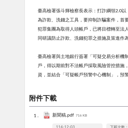
臺高檢署張斗輝檢察長表示：打詐綱領
2.0
以
為詐欺、洗錢之工具，要抑制詐騙案件，首
犯罪集團為取得人頭帳戶，已將目標轉至法
同研議防止詐欺、洗錢犯罪之措施及策進作
臺高檢署與土地銀行簽署「可疑交易分析機
戶，得以期前對不法帳戶採取風險管控措施
資，並結合「可疑帳戶預警中心機制」，預
附件下載
新聞稿.pdf
716 KB
114-12-03
下載次數：