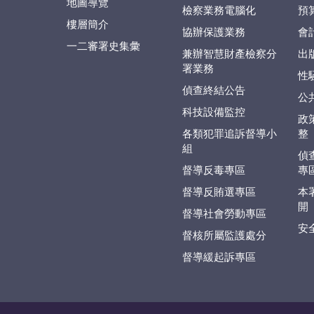
地圖導覽
檢察業務電腦化
預
樓層簡介
協辦保護業務
會
一二審署史集彙
兼辦智慧財產檢察分
出
署業務
性
偵查終結公告
公
科技設備監控
政
各類犯罪追訴督導小
整
組
偵
督導反毒專區
專
督導反賄選專區
本
開
督導社會勞動專區
安
督核所屬監護處分
督導緩起訴專區