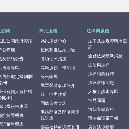
訊公開
為民服務
法律與廉政
主動公開政府資訊
為民服務中心
法學及法規資料庫查
詢
子公布欄
檢察制度世紀回顧
全國法規最新消息
議及偵結公告
各項便民措施
生活與法律
示送達專區
為民服務工作流程
法律詞彙解釋
括選任鑑定機關(團
訴訟輔導
)名冊
法律常識問題
民眾聲請事項簡介
署保有個人資料檔
人權大步走專區
線上申辦作業
公開項目
常見問題
開庭進度查詢
務出國報告專區
法律宣導資料
準時開庭及開庭態度
部控制聲明書
統計表
司法保護電子報
語詞彙對照表
臺高檢特約通譯名冊
廉政法規輯要