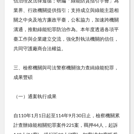
信治理及法律遵循；研編「綠能防貪指引手冊」為
業界、行政機關提供指引；支持成立與綠能主題相
關之中央及地方廉政平臺，公私協力，加速跨機關
溝通，推動綠能犯罪防治作為。本年度透過各項平
臺工作與企業建立交流，強化對執法機關的信任，
共同守護廠商合法權益。
三、檢察機關與司法警察機關強力查緝綠能犯罪，
成果豐碩
（一）通案執行成果
自
110
年
1
月
1
日起至
114
年
9
月
30
日止，檢察機關累
計查辦綠能相關犯罪案件
221
案，羈押
44
人，起訴