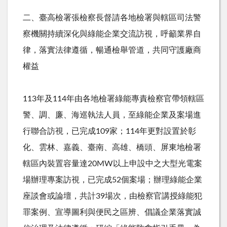
二、臺高檢署張檢察長督請各地檢署與轄區司法警
察機關持續深化與綠能企業交流訪視，呼籲業界自
律，落實法律遵循，暢通檢舉管道，共同守護廠商
權益
113年及
114
年由各地檢署綠能專責檢察官帶領轄區
警、調、廉、海巡執法人員，至綠能企業及案場進
行聯合訪視，已完成
109
家；
114
年更對設置於彰
化、雲林、嘉義、臺南、高雄、橋頭、屏東地檢署
轄區內裝置容量達
20MW
以上申設中之大型光電案
場辦理專案訪視，已完成
52
個案場；辦理綠能企業
座談會或論壇，共計
39
場次，由檢察官講授綠能犯
罪案例、宣導圖利與便民之區辨、倡議企業落實誠