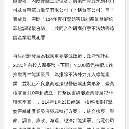
能源署、內政部國土管理署、農業部資源永續利用
司及台灣電力股份有限公司（下稱台電公司）等平
臺成員，召開「
114
年度打擊妨害綠能產業發展犯
罪協調聯繫會議」，共同合作研商打擊不法妨害綠
能產業發展犯罪
再生能源發展為我國重要能源政策，政府預計在
2030
年前投入新臺幣（下同）
9,000
億元持續加速
推動再生能源發展，為排除不法外力介入綠能產
業，並制止不良廠商違法經營破壞產業形象，臺高
檢署自
110
年起成立「打擊妨害綠能產業發展犯罪
聯繫平臺」，
114
年
1
月
23
日函頒「檢察機關打擊
妨害綠能產業發展犯罪執行方案」，統合檢察、警
察、調查、廉政、海巡、經濟部能源署、台電公司