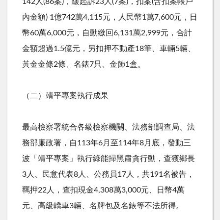
142
人
(86
案
)
，緩起訴
23
人
(7
案
)
，扣案
(
含扣案帳戶
內金額
) 1
億
742
萬
4,115
元，人民幣
1
萬
7,600
元，日
幣
60
萬
6,000
元，自動繳回
6,131
萬
2,999
元，合計
金額超過
1.5
億元，另扣押不動產
18
筆、車輛
5
輛、
黃金金條
2
條、名錶
7
只、金飾
1
盒。
（二）靖平專案執行成果
最高檢察署統合各級檢察機關、法務部調查局、法
務部廉政署，自
113
年
6
月至
114
年
8
月底，發動三
波「靖平專案」執行綠能掃黑肅貪行動，查獲鄉長
3
人、民意代表
8
人、公務員
17
人，共
191
名被告，
羈押
22
人，查扣現金
4,308
萬
3,000
元、日幣
4
萬
元、高級轎車
3
輛、名牌包及名錶等不法所得。