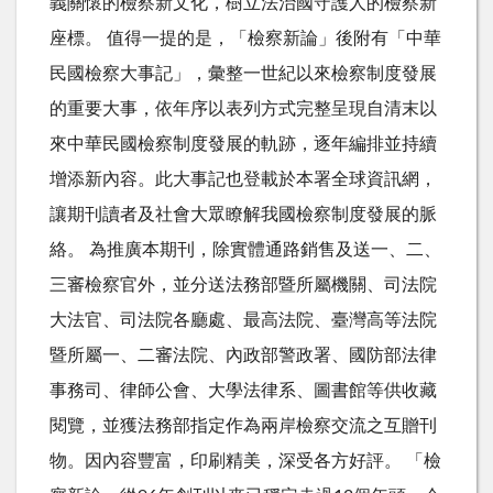
義關懷的檢察新文化，樹立法治國守護人的檢察新
座標。 值得一提的是，「檢察新論」後附有「中華
民國檢察大事記」，彙整一世紀以來檢察制度發展
的重要大事，依年序以表列方式完整呈現自清末以
來中華民國檢察制度發展的軌跡，逐年編排並持續
增添新內容。此大事記也登載於本署全球資訊網，
讓期刊讀者及社會大眾瞭解我國檢察制度發展的脈
絡。 為推廣本期刊，除實體通路銷售及送一、二、
三審檢察官外，並分送法務部暨所屬機關、司法院
大法官、司法院各廳處、最高法院、臺灣高等法院
暨所屬一、二審法院、內政部警政署、國防部法律
事務司、律師公會、大學法律系、圖書館等供收藏
閱覽，並獲法務部指定作為兩岸檢察交流之互贈刊
物。因內容豐富，印刷精美，深受各方好評。 「檢