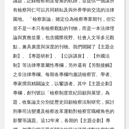
議題，記錄檢察制度發展的軌跡，並提供一個讓所
有檢察同仁可以共同耕耘及與外界學術交流的法律
園地。 「檢察新論」雖定位為檢察專業期刊，但它
並不是一本只有檢察觀點的刊物，而是一本法律理
論與實務並重，包含國際視野、社會人文等多元觀
點，兼具廣度與深度的刊物。我們開闢了【主題企
劃】、【專題研析】、【公訴講座】、【外國法
制】等法律專業屬性專欄，另外還有【另類接觸】
之非法律專欄。每期各專欄均邀請檢察官、學者、
專家撰寫精闢論文，以饗讀者。其中【主題企劃】
專欄，創刊號以「檢察制度世紀回顧與展望」為
題，收集論文分別從歷史回顧檢察法制研究，探討
刑事司法變遷及檢察改革運動對檢察官職權角色的
影響等議題。這12年來，各期的【主題企劃】專