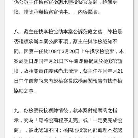
係公訴主任檢察官徵詢承辦檢察官意願，絕無更
換、排除承辦檢察官情事。」內容屬實。
八、蔡主任找李檢協助本案公訴蒞庭之後，陳檢是
否繼續承辦本案公訴事項，蔡主任與陳檢認知不
同。因蔡主任於
108
年
3
月
20
日上午找李檢協辦，本
案於翌日即同年月
21
日下午隨即遭揭露於檢察官論
壇，故相關責任義務尚未釐清，蔡主任在同年月
21
日中午前亦尚未向彭檢察長或楊襄閱報告有找李檢
協助之事。
九、彭檢察長接獲陳情後，就本案對楊襄閱之指
示，究為「應將協商程序走完」或「一定要完成協
商」，彼此認知不同：桃園地檢署內部處理本案認