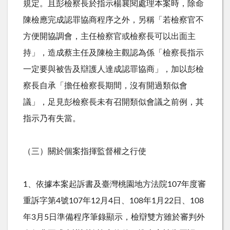
規定。且彭檢察長於指示楊襄閱處理本案時，除命
陳檢應完成認罪協商程序之外，另稱「若檢察官不
方便開協調會，主任檢察官或檢察長可以出面主
持」，造成蔡主任及陳檢主觀認為係「檢察長指示
一定要與被告及辯護人達成認罪協商」，加以彭檢
察長自承「擔任檢察長期間，沒有開過類似會
議」，足見彭檢察長未有召開類似會議之前例，其
指示乃有失當。
（三）關於個案指揮監督權之行使
1、依據本案起訴書及臺灣桃園地方法院
107
年度審
重訴字第
4
號
107
年
12
月
4
日、
108
年
1
月
22
日、
108
年
3
月
5
日準備程序筆錄顯示，檢辯雙方雖於審判外