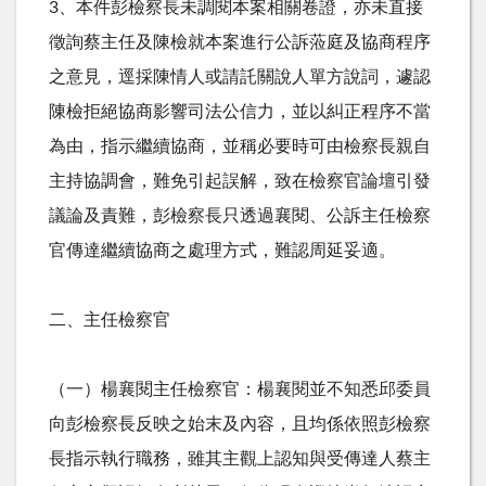
3、本件彭檢察長未調閱本案相關卷證，亦未直接
徵詢蔡主任及陳檢就本案進行公訴蒞庭及協商程序
之意見，逕採陳情人或請託關說人單方說詞，遽認
陳檢拒絕協商影響司法公信力，並以糾正程序不當
為由，指示繼續協商，並稱必要時可由檢察長親自
主持協調會，難免引起誤解，致在檢察官論壇引發
議論及責難，彭檢察長只透過襄閱、公訴主任檢察
官傳達繼續協商之處理方式，難認周延妥適。
二、主任檢察官
（一）楊襄閱主任檢察官：楊襄閱並不知悉邱委員
向彭檢察長反映之始末及內容，且均係依照彭檢察
長指示執行職務，雖其主觀上認知與受傳達人蔡主