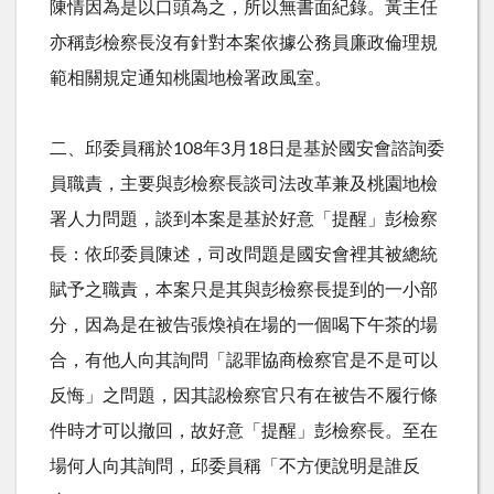
陳情因為是以口頭為之，所以無書面紀錄。黃主任
亦稱彭檢察長沒有針對本案依據公務員廉政倫理規
範相關規定通知桃園地檢署政風室。
二、邱委員稱於
108
年
3
月
18
日是基於國安會諮詢委
員職責，主要與彭檢察長談司法改革兼及桃園地檢
署人力問題，談到本案是基於好意「提醒」彭檢察
長：依邱委員陳述，司改問題是國安會裡其被總統
賦予之職責，本案只是其與彭檢察長提到的一小部
分，因為是在被告張煥禎在場的一個喝下午茶的場
合，有他人向其詢問「認罪協商檢察官是不是可以
反悔」之問題，因其認檢察官只有在被告不履行條
件時才可以撤回，故好意「提醒」彭檢察長。至在
場何人向其詢問，邱委員稱「不方便說明是誰反