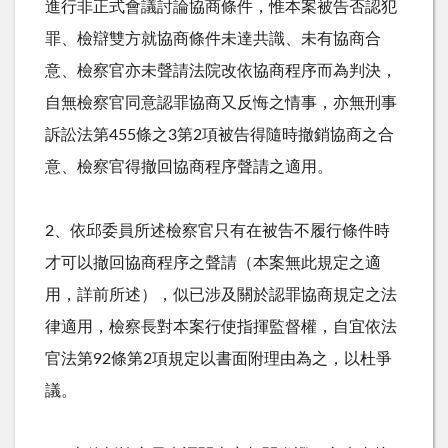
進行非正式會議討論協商條件，惟本案被告否認犯
罪、檢辯雙方就協商條件未達共識、未有協商合
意、檢察官亦未聲請法院改依協商程序而為判決，
自無檢察官同意認罪協商又反悔之情事，亦無刑事
訴訟法第
455
條之
3
第
2
項被告得隨時撤銷協商之合
意、檢察官得撤回協商程序聲請之適用。
2、依邱委員所述檢察官只有在被告不履行條件時
才可以撤回協商程序之聲請（本案無此規定之適
用，詳前所述），似已涉及關於認罪協商規定之法
律適用，檢察長對本案行使指揮監督權，自宜依法
官法第
92
條第
2
項規定以書面附理由為之，以杜爭
議。