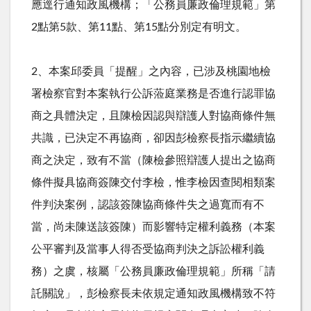
應逕行通知政風機構；「公務員廉政倫理規範」第
2
點第
5
款、第
11
點、第
15
點分別定有明文。
2、本案邱委員「提醒」之內容，已涉及桃園地檢
署檢察官對本案執行公訴蒞庭業務是否進行認罪協
商之具體決定，且陳檢因認與辯護人對協商條件無
共識，已決定不再協商，卻因彭檢察長指示繼續協
商之決定，致有不當（陳檢參照辯護人提出之協商
條件擬具協商簽陳交付李檢，惟李檢因查閱相類案
件判決案例，認該簽陳協商條件失之過寬而有不
當，尚未陳送該簽陳）而影響特定權利義務（本案
公平審判及當事人得否受協商判決之訴訟權利義
務）之虞，核屬「公務員廉政倫理規範」所稱「請
託關說」，彭檢察長未依規定通知政風機構致不符