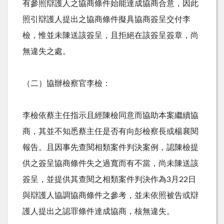
有參照辯護人之協商條件始能達成協商合意，因此
照引辯護人提出之協商條件擬具協商簽呈交付李
檢，惟並未陳送該簽呈，且拒絕在該簽呈簽章，尚
無違失之處。
（二）協辦檢察官李檢：
李檢依蔡主任指示且經陳檢同意而協助本案繼續協
商，其並不知悉蔡主任是否有向彭檢察長或楊襄閱
報告。且因事先查閱相類案件判決案例，認陳檢提
供之簽呈協商條件失之過寬而有不當，尚未陳送該
簽呈，並提供其查閱之相類案件判決作為
3
月
22
日
與辯護人協調協商條件之參考，並未依照被告或辯
護人提出之認罪條件達成協商，核無違失。