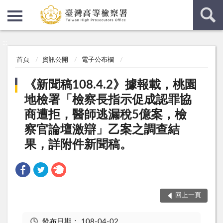
:::
:::
首頁
資訊公開
電子公布欄
《新聞稿108.4.2》據報載，桃園
地檢署「檢察長指示促成認罪協
商遭拒，醫師逃漏稅5億案，檢
察官論壇激辯」乙案之調查結
果，詳附件新聞稿。
回上一頁
發布日期：
108-04-02