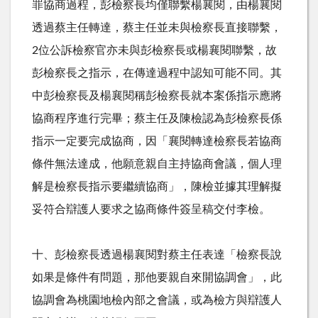
罪協商過程，彭檢察長均僅聯繫楊襄閱，由楊襄閱
透過蔡主任轉達，蔡主任並未與檢察長直接聯繫，
2
位公訴檢察官亦未與彭檢察長或楊襄閱聯繫，故
彭檢察長之指示，在傳達過程中認知可能不同。其
中彭檢察長及楊襄閱稱彭檢察長就本案係指示應將
協商程序進行完畢；蔡主任及陳檢認為彭檢察長係
指示一定要完成協商，因「襄閱轉達檢察長若協商
條件無法達成，他願意親自主持協商會議，個人理
解是檢察長指示要繼續協商」，陳檢並據其理解擬
妥符合辯護人要求之協商條件簽呈稿交付李檢。
十、彭檢察長透過楊襄閱對蔡主任表達「檢察長說
如果是條件有問題，那他要親自來開協調會」，此
協調會為桃園地檢內部之會議，或為檢方與辯護人