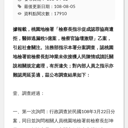
最後更新日期：108-08-05
資料點閱次數：17910
據報載，桃園地檢署「檢察長指示促成認罪協商遭
拒，醫師逃漏稅
5
億案，檢察官論壇激辯」乙案，
引起社會關注。法務部指示本署分案調查，認桃園
地檢署前檢察長彭坤業未依接獲人民陳情或請託關
說相關規定處理，有所違失；對內部人員之指示亦
難認周延妥適，茲公布調查結果如下：
壹、調查經過：
一、第一次詢問：行政調查於民國
108
年
3
月
22
日分
案，同日並詢問相關人員桃園地檢署前檢察長彭坤