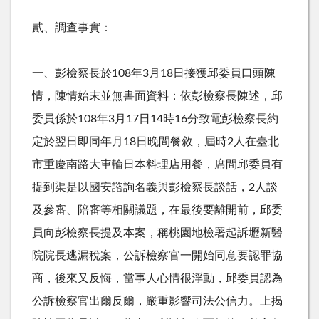
貳、調查事實：
一、彭檢察長於
108
年
3
月
18
日接獲邱委員口頭陳
情，陳情始末並無書面資料：依彭檢察長陳述，邱
委員係於
108
年
3
月
17
日
14
時
16
分致電彭檢察長約
定於翌日即同年月
18
日晚間餐敘，屆時
2
人在臺北
市重慶南路大車輪日本料理店用餐，席間邱委員有
提到渠是以國安諮詢名義與彭檢察長談話，
2
人談
及參審、陪審等相關議題，在最後要離開前，邱委
員向彭檢察長提及本案，稱桃園地檢署起訴壢新醫
院院長逃漏稅案，公訴檢察官一開始同意要認罪協
商，後來又反悔，當事人心情很浮動，邱委員認為
公訴檢察官出爾反爾，嚴重影響司法公信力。上揭