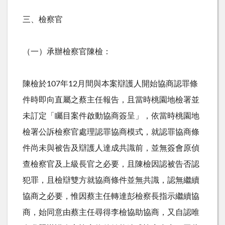
三、檢察官
（一）承辦檢察官陳檢：
陳檢於
107
年
12
月間與本案辯護人開始協商認罪條
件時即向直屬之蔡主任報告，且當時桃園地檢署並
未訂定「矚目案件啟動協商簽呈」，依當時桃園地
檢署公訴檢察官處理認罪協商模式，就認罪協商條
件尚未與被告及辯護人達成共識前，並無簽會原偵
查檢察官及上級長官之必要，且陳檢因認被告否認
犯罪，且檢辯雙方就協商條件並無共識，認無繼續
協商之必要，惟因蔡主任轉達彭檢察長指示繼續協
商，始同意由蔡主任尋得李檢協助協商，又自認唯