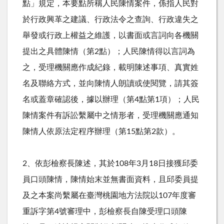
點」規定，本要點所稱人民陳情案件，係指人民對
於行政興革之建議、行政法令之查詢、行政違失之
舉發或行政上權益之維護，以書面或言詞向各機關
提出之具體陳情（第
2
點）；人民陳情得以言詞為
之，受理機關應作成紀錄，載明陳述事項、真實姓
名及聯絡方式，並向陳情人朗讀或使閱覽，請其簽
名或蓋章確認後，據以辦理（第
4
點第
1
項）；人民
陳情案件有訴訟繫屬中之情形者，受理機關應通知
陳情人依原法定程序辦理（第
15
點第
2
款）。
2、依彭檢察長陳述，其於
108
年
3
月
18
日接獲邱委
員口頭陳情，陳情始末並無書面資料，且邱委員提
及之本案尚繫屬在臺灣桃園地方法院以
107
年度審
重訴字第
4
號審理中，彭檢察長自陳受理口頭陳