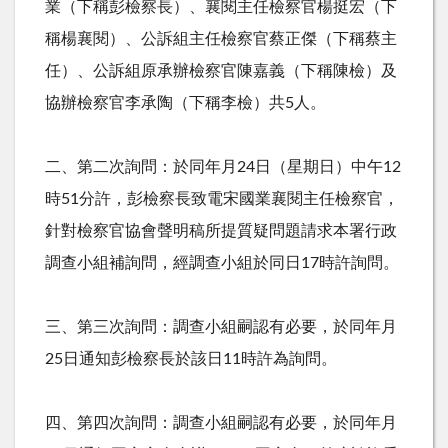
業（下稱彭檢察長）、襄閱主任檢察官楊挺宏（下
稱楊襄閱）、公訴組主任檢察官蔡正傑（下稱蔡主
任）、公訴組原承辦檢察官陳嘉義（下稱陳檢）及
協辦檢察官李承陶（下稱李檢）共
5
人。
二、第二次詢問：於同年月
24
日（星期日）中午
12
時
51
分許，彭檢察長致電宋國業襄閱主任檢察官，
針對檢察官協會聲明稿所提質疑問題請求本署行政
調查小組補詢問，經調查小組於同日
17
時許詢問。
三、第三次詢問：調查小組嗣認有必要，於同年月
25
日通知彭檢察長於該日
11
時許為詢問。
四、第四次詢問：調查小組嗣認有必要，於同年月