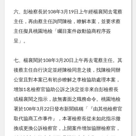
六、彭檢察長於
108
年
3
月
19
日上午經楊襄閱去電蔡
主任，再由蔡主任詢問陳檢，瞭解本案，並要求蔡
主任擬具桃園地檢「矚目案件啟動協商程序簽
呈」。
七、楊襄閱於
108
年
3
月
20
日上午再去電蔡主任。其
後蔡主任自行決定並經陳檢同意之後，找陳檢同辦
公室且對本案已有初步瞭解之李檢協助處理本案，
增加
1
名檢察官協助公訴之決定並非來自彭檢察長
或楊襄閱之指示，故無書面之職務命令。桃園地檢
署於
108
年
3
月
22
日發布新聞稿稱「『由其他檢察官
取代協商工作事件』，本署檢察長從未如此指示撤
換或更換公訴檢察官，上開案件增加協辦檢察官，