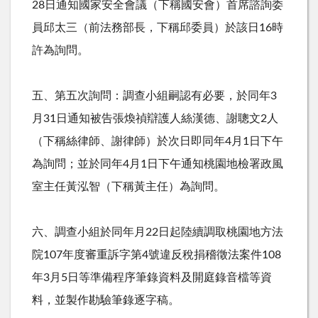
28
日通知國家安全會議（下稱國安會）首席諮詢委
員邱太三（前法務部長，下稱邱委員）於該日
16
時
許為詢問。
五、第五次詢問：調查小組嗣認有必要，於同年
3
月
31
日通知被告張煥禎辯護人絲漢德、謝聰文
2
人
（下稱絲律師、謝律師）於次日即同年
4
月
1
日下午
為詢問；並於同年
4
月
1
日下午通知桃園地檢署政風
室主任黃泓智（下稱黃主任）為詢問。
六、調查小組於同年月
22
日起陸續調取桃園地方法
院
107
年度審重訴字第
4
號違反稅捐稽徵法案件
108
年
3
月
5
日等準備程序筆錄資料及開庭錄音檔等資
料，並製作勘驗筆錄逐字稿。