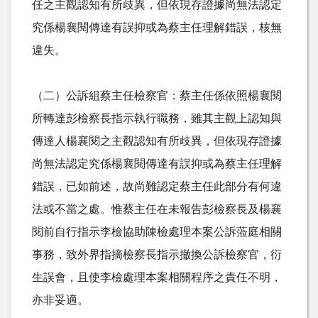
任之主觀認知有所歧異，但依現存證據尚無法認定
究係楊襄閱傳達有誤抑或為蔡主任理解錯誤，核無
違失。
（二）公訴組蔡主任檢察官：蔡主任係依照楊襄閱
所轉達彭檢察長指示執行職務，雖其主觀上認知與
傳達人楊襄閱之主觀認知有所歧異，但依現存證據
尚無法認定究係楊襄閱傳達有誤抑或為蔡主任理解
錯誤，已如前述，故尚難認定蔡主任此部分有何違
法或不當之處。惟蔡主任在未報告彭檢察長及楊襄
閱前自行指示李檢協助陳檢處理本案公訴蒞庭相關
事務，致外界指摘檢察長指示撤換公訴檢察官，衍
生誤會，且使李檢處理本案相關程序之責任不明，
亦非妥適。