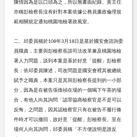
陳情因為是以口頭為之，所以無書面紀錄。黃主任
亦稱彭檢察長沒有針對本案依據公務員廉政倫理規
範相關規定通知桃園地檢署政風室。
二、邱委員稱於
108
年
3
月
18
日是基於國安會諮詢委
員職責，主要與彭檢察長談司法改革兼及桃園地檢
署人力問題，談到本案是基於好意「提醒」彭檢察
長：依邱委員陳述，司改問題是國安會裡其被總統
賦予之職責，本案只是其與彭檢察長提到的一小部
分，因為是在被告張煥禎在場的一個喝下午茶的場
合，有他人向其詢問「認罪協商檢察官是不是可以
反悔」之問題，因其認檢察官只有在被告不履行條
件時才可以撤回，故好意「提醒」彭檢察長。至在
場何人向其詢問，邱委員稱「不方便說明是誰反