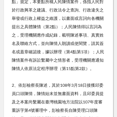
點」規定，本要點所稱人民陳情案件，係指人民對
於行政興革之建議、行政法令之查詢、行政違失之
舉發或行政上權益之維護，以書面或言詞向各機關
提出之具體陳情（第
2
點）；人民陳情得以言詞為
之，受理機關應作成紀錄，載明陳述事項、真實姓
名及聯絡方式，並向陳情人朗讀或使閱覽，請其簽
名或蓋章確認後，據以辦理（第
4
點第
1
項）；人民
陳情案件有訴訟繫屬中之情形者，受理機關應通知
陳情人依原法定程序辦理（第
15
點第
2
款）。
2、依彭檢察長陳述，其於
108
年
3
月
18
日接獲邱委
員口頭陳情，陳情始末並無書面資料，且邱委員提
及之本案尚繫屬在臺灣桃園地方法院以
107
年度審
重訴字第
4
號審理中，彭檢察長自陳受理口頭陳