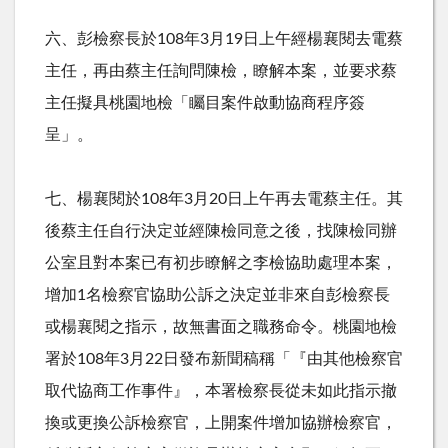
六、彭檢察長於
108
年
3
月
19
日上午經楊襄閱去電蔡
主任，再由蔡主任詢問陳檢，瞭解本案，並要求蔡
主任擬具桃園地檢「矚目案件啟動協商程序簽
呈」。
七、楊襄閱於
108
年
3
月
20
日上午再去電蔡主任。其
後蔡主任自行決定並經陳檢同意之後，找陳檢同辦
公室且對本案已有初步瞭解之李檢協助處理本案，
增加
1
名檢察官協助公訴之決定並非來自彭檢察長
或楊襄閱之指示，故無書面之職務命令。桃園地檢
署於
108
年
3
月
22
日發布新聞稿稱「『由其他檢察官
取代協商工作事件』，本署檢察長從未如此指示撤
換或更換公訴檢察官，上開案件增加協辦檢察官，