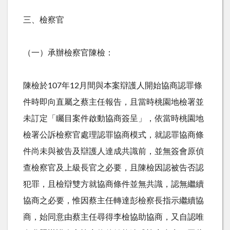
三、檢察官
（一）承辦檢察官陳檢：
陳檢於
107
年
12
月間與本案辯護人開始協商認罪條
件時即向直屬之蔡主任報告，且當時桃園地檢署並
未訂定「矚目案件啟動協商簽呈」，依當時桃園地
檢署公訴檢察官處理認罪協商模式，就認罪協商條
件尚未與被告及辯護人達成共識前，並無簽會原偵
查檢察官及上級長官之必要，且陳檢因認被告否認
犯罪，且檢辯雙方就協商條件並無共識，認無繼續
協商之必要，惟因蔡主任轉達彭檢察長指示繼續協
商，始同意由蔡主任尋得李檢協助協商，又自認唯