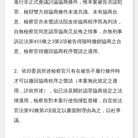
進行非正式會議討論協商條件，惟本案被告否認犯
罪、檢辯雙方就協商條件未達共識、未有協商合
意、檢察官亦未聲請法院改依協商程序而為判決，
自無檢察官同意認罪協商又反悔之情事，亦無刑事
訴訟法第
455
條之
3
第
2
項被告得隨時撤銷協商之合
意、檢察官得撤回協商程序聲請之適用。
2、依邱委員所述檢察官只有在被告不履行條件時
才可以撤回協商程序之聲請（本案無此規定之適
用，詳前所述），似已涉及關於認罪協商規定之法
律適用，檢察長對本案行使指揮監督權，自宜依法
官法第
92
條第
2
項規定以書面附理由為之，以杜爭
議。