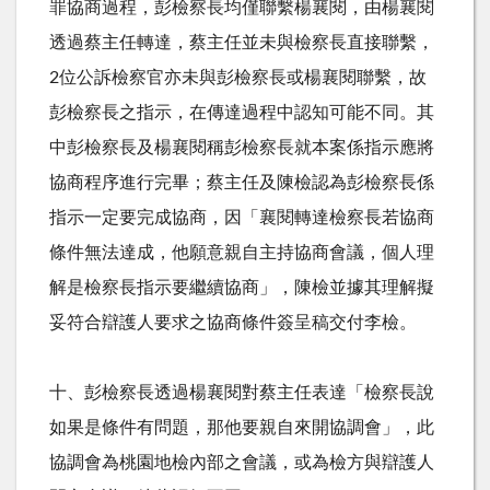
罪協商過程，彭檢察長均僅聯繫楊襄閱，由楊襄閱
透過蔡主任轉達，蔡主任並未與檢察長直接聯繫，
2
位公訴檢察官亦未與彭檢察長或楊襄閱聯繫，故
彭檢察長之指示，在傳達過程中認知可能不同。其
中彭檢察長及楊襄閱稱彭檢察長就本案係指示應將
協商程序進行完畢；蔡主任及陳檢認為彭檢察長係
指示一定要完成協商，因「襄閱轉達檢察長若協商
條件無法達成，他願意親自主持協商會議，個人理
解是檢察長指示要繼續協商」，陳檢並據其理解擬
妥符合辯護人要求之協商條件簽呈稿交付李檢。
十、彭檢察長透過楊襄閱對蔡主任表達「檢察長說
如果是條件有問題，那他要親自來開協調會」，此
協調會為桃園地檢內部之會議，或為檢方與辯護人