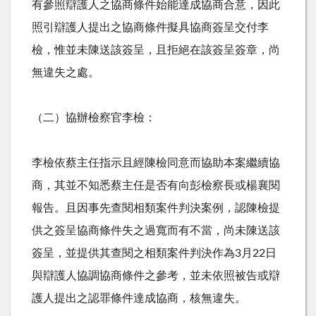
有參照辯護人之協商條件始能達成協商合意，因此
照引辯護人提出之協商條件擬具協商簽呈交付李
檢，惟並未陳送該簽呈，且拒絕在該簽呈簽章，尚
無違失之處。
（二）協辦檢察官李檢：
李檢依蔡主任指示且經陳檢同意而協助本案繼續協
商，其並不知悉蔡主任是否有向彭檢察長或楊襄閱
報告。且因事先查閱相類案件判決案例，認陳檢提
供之簽呈協商條件失之過寬而有不當，尚未陳送該
簽呈，並提供其查閱之相類案件判決作為
3
月
22
日
與辯護人協調協商條件之參考，並未依照被告或辯
護人提出之認罪條件達成協商，核無違失。