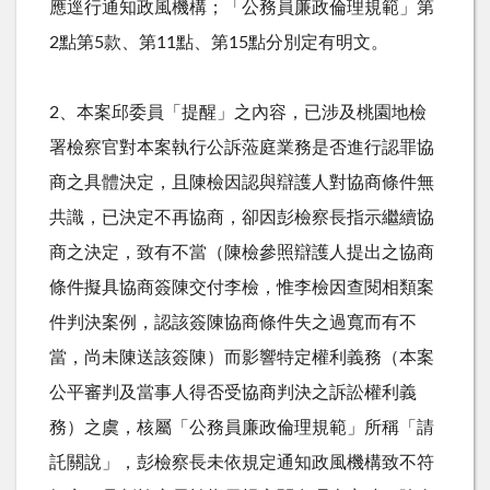
應逕行通知政風機構；「公務員廉政倫理規範」第
2
點第
5
款、第
11
點、第
15
點分別定有明文。
2、本案邱委員「提醒」之內容，已涉及桃園地檢
署檢察官對本案執行公訴蒞庭業務是否進行認罪協
商之具體決定，且陳檢因認與辯護人對協商條件無
共識，已決定不再協商，卻因彭檢察長指示繼續協
商之決定，致有不當（陳檢參照辯護人提出之協商
條件擬具協商簽陳交付李檢，惟李檢因查閱相類案
件判決案例，認該簽陳協商條件失之過寬而有不
當，尚未陳送該簽陳）而影響特定權利義務（本案
公平審判及當事人得否受協商判決之訴訟權利義
務）之虞，核屬「公務員廉政倫理規範」所稱「請
託關說」，彭檢察長未依規定通知政風機構致不符