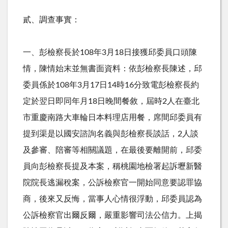
貳、調查事實：
一、彭檢察長於
108
年
3
月
18
日接獲邱委員口頭陳
情，陳情始末並無書面資料：依彭檢察長陳述，邱
委員係於
108
年
3
月
17
日
14
時
16
分致電彭檢察長約
定於翌日即同年月
18
日晚間餐敘，屆時
2
人在臺北
市重慶南路大車輪日本料理店用餐，席間邱委員有
提到渠是以國安諮詢名義與彭檢察長談話，
2
人談
及參審、陪審等相關議題，在最後要離開前，邱委
員向彭檢察長提及本案，稱桃園地檢署起訴壢新醫
院院長逃漏稅案，公訴檢察官一開始同意要認罪協
商，後來又反悔，當事人心情很浮動，邱委員認為
公訴檢察官出爾反爾，嚴重影響司法公信力。上揭