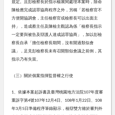
規定。且彭檢察長於指示楊襄閱處理本案時，除命
陳檢應完成認罪協商程序之外，另稱「若檢察官不
方便開協調會，主任檢察官或檢察長可以出面主
持」，造成蔡主任及陳檢主觀認為係「檢察長指示
一定要與被告及辯護人達成認罪協商」，加以彭檢
察長自承「擔任檢察長期間，沒有開過類似會
議」，足見彭檢察長未有召開類似會議之前例，其
指示乃有失當。
（三）關於個案指揮監督權之行使
1、依據本案起訴書及臺灣桃園地方法院
107
年度審
重訴字第
4
號
107
年
12
月
4
日、
108
年
1
月
22
日、
108
年
3
月
5
日準備程序筆錄顯示，檢辯雙方雖於審判外