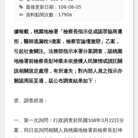
最後更新日期：108-08-05
資料點閱次數：17906
據報載，桃園地檢署「檢察長指示促成認罪協商遭
拒，醫師逃漏稅
5
億案，檢察官論壇激辯」乙案，
引起社會關注。法務部指示本署分案調查，認桃園
地檢署前檢察長彭坤業未依接獲人民陳情或請託關
說相關規定處理，有所違失；對內部人員之指示亦
難認周延妥適，茲公布調查結果如下：
壹、調查經過：
一、第一次詢問：行政調查於民國
108
年
3
月
22
日分
案，同日並詢問相關人員桃園地檢署前檢察長彭坤