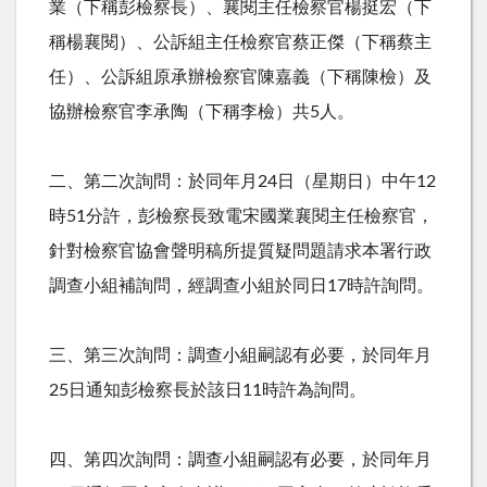
業（下稱彭檢察長）、襄閱主任檢察官楊挺宏（下
稱楊襄閱）、公訴組主任檢察官蔡正傑（下稱蔡主
任）、公訴組原承辦檢察官陳嘉義（下稱陳檢）及
協辦檢察官李承陶（下稱李檢）共
5
人。
二、第二次詢問：於同年月
24
日（星期日）中午
12
時
51
分許，彭檢察長致電宋國業襄閱主任檢察官，
針對檢察官協會聲明稿所提質疑問題請求本署行政
調查小組補詢問，經調查小組於同日
17
時許詢問。
三、第三次詢問：調查小組嗣認有必要，於同年月
25
日通知彭檢察長於該日
11
時許為詢問。
四、第四次詢問：調查小組嗣認有必要，於同年月