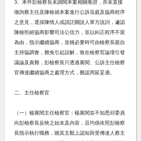
3、本件彭檢察長未調閱本案相關卷證，亦未直接
徵詢蔡主任及陳檢就本案進行公訴蒞庭及協商程序
之意見，逕採陳情人或請託關說人單方說詞，遽認
陳檢拒絕協商影響司法公信力，並以糾正程序不當
為由，指示繼續協商，並稱必要時可由檢察長親自
主持協調會，難免引起誤解，致在檢察官論壇引發
議論及責難，彭檢察長只透過襄閱、公訴主任檢察
官傳達繼續協商之處理方式，難認周延妥適。
二、主任檢察官
（一）楊襄閱主任檢察官：楊襄閱並不知悉邱委員
向彭檢察長反映之始末及內容，且均係依照彭檢察
長指示執行職務，雖其主觀上認知與受傳達人蔡主