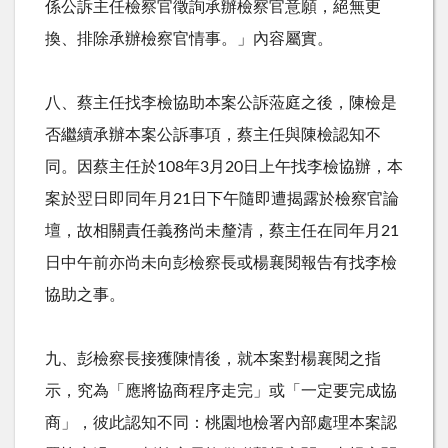
係公訴主任檢察官徵詢承辦檢察官意願，絕無更
換、排除承辦檢察官情事。」內容屬實。
八、蔡主任找李檢協助本案公訴蒞庭之後，陳檢是
否繼續承辦本案公訴事項，蔡主任與陳檢認知不
同。因蔡主任於
108
年
3
月
20
日上午找李檢協辦，本
案於翌日即同年月
21
日下午隨即遭揭露於檢察官論
壇，故相關責任義務尚未釐清，蔡主任在同年月
21
日中午前亦尚未向彭檢察長或楊襄閱報告有找李檢
協助之事。
九、彭檢察長接獲陳情後，就本案對楊襄閱之指
示，究為「應將協商程序走完」或「一定要完成協
商」，彼此認知不同：桃園地檢署內部處理本案認