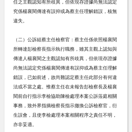
任之主觀認知有所歧異，但依現存證據尚無法認定
究係楊襄閱傳達有誤抑或為蔡主任理解錯誤，核無
違失。
（二）公訴組蔡主任檢察官：蔡主任係依照楊襄閱
所轉達彭檢察長指示執行職務，雖其主觀上認知與
傳達人楊襄閱之主觀認知有所歧異，但依現存證據
尚無法認定究係楊襄閱傳達有誤抑或為蔡主任理解
錯誤，已如前述，故尚難認定蔡主任此部分有何違
法或不當之處。惟蔡主任在未報告彭檢察長及楊襄
閱前自行指示李檢協助陳檢處理本案公訴蒞庭相關
事務，致外界指摘檢察長指示撤換公訴檢察官，衍
生誤會，且使李檢處理本案相關程序之責任不明，
亦非妥適。