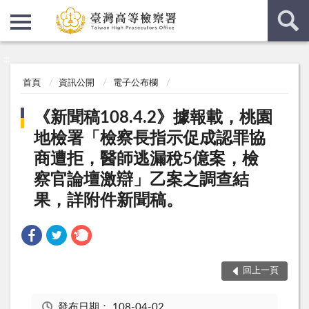
:::
:::
首頁
資訊公開
電子公布欄
《新聞稿108.4.2》據報載，桃園
地檢署「檢察長指示促成認罪協
商遭拒，醫師逃漏稅5億案，檢
察官論壇激辯」乙案之調查結
果，詳附件新聞稿。
回上一頁
發布日期：
108-04-02