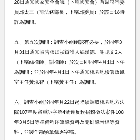
28
日通知國家安全會議（下稱國安會）首席諮詢委
員邱太三（前法務部長，下稱邱委員）於該日
16
時
許為詢問。
五、第五次詢問：調查小組嗣認有必要，於同年
3
月
31
日通知被告張煥禎辯護人絲漢德、謝聰文
2
人
（下稱絲律師、謝律師）於次日即同年
4
月
1
日下午
為詢問；並於同年
4
月
1
日下午通知桃園地檢署政風
室主任黃泓智（下稱黃主任）為詢問。
六、調查小組於同年月
22
日起陸續調取桃園地方法
院
107
年度審重訴字第
4
號違反稅捐稽徵法案件
108
年
3
月
5
日等準備程序筆錄資料及開庭錄音檔等資
料，並製作勘驗筆錄逐字稿。