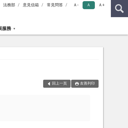
法務部
意見信箱
常見問答
Ａ-
Ａ
Ａ+
與服務
回上一頁
友善列印