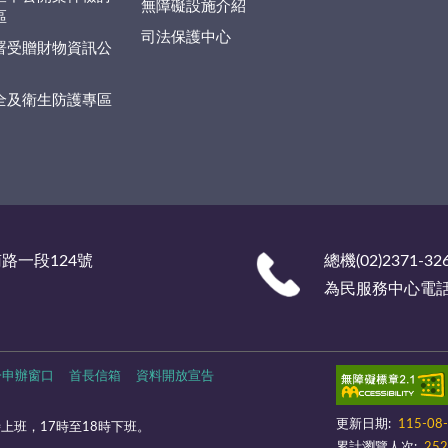
無障礙設施介紹
區
司法保護中心
署受贈財物資訊公
全及衛生防護專區
南路一段124號
總機(02)2371-32
為民服務中心電話 (0
一申辦窗口
首長信箱
資料開放宣告
更新日期:
115-08
上班，17時至18時下班。
累計瀏覽人次:
252