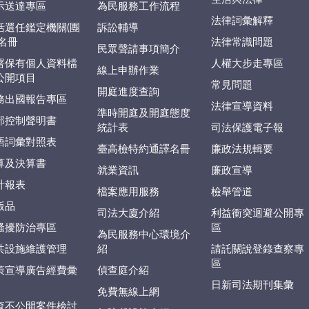
示送達專區
為民服務工作流程
法律詞彙解釋
括選任鑑定機關(團
訴訟輔導
)名冊
法律常識問題
民眾聲請事項簡介
署保有個人資料檔
人權大步走專區
線上申辦作業
公開項目
常見問題
開庭進度查詢
務出國報告專區
法律宣導資料
準時開庭及開庭態度
部控制聲明書
統計表
司法保護電子報
語詞彙對照表
臺高檢特約通譯名冊
廉政法規輯要
算及決算書
就業資訊
廉政宣導
計報表
檔案應用服務
檢舉管道
版品
司法大廈介紹
利益衝突迴避公開專
騷擾防治專區
區
為民服務中心環境介
共設施維護管理
紹
請託關說登錄查察專
區
策宣導廣告經費彙
偵查庭介紹
日新司法期刊集彙
免費無線上網
查不公開案件檢討