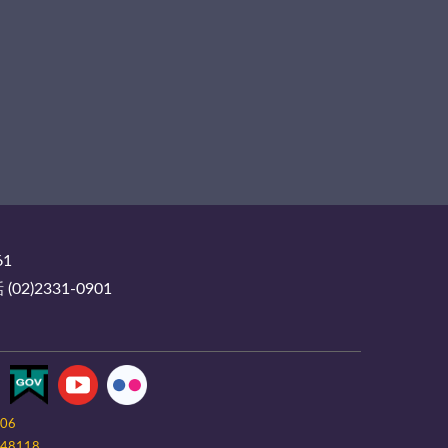
61
2)2331-0901
-06
48118