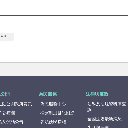
408
訊公開
為民服務
法律與廉政
主動公開政府資訊
為民服務中心
法學及法規資料庫查
詢
子公布欄
檢察制度世紀回顧
全國法規最新消息
議及偵結公告
各項便民措施
生活與法律