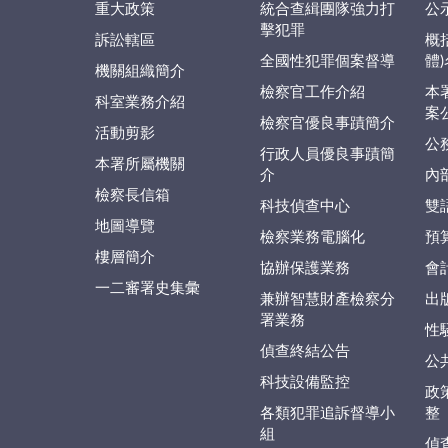
重大政策
統合查緝團隊強力打
公
擊犯罪
訴訟轄區
概
全國性犯罪個案督導
體
機關組織簡介
檢察官工作介紹
本
科室業務介紹
案
檢察官優良事蹟簡介
活動剪影
公
行政人員優良事蹟簡
本署所屬機關
介
內
檢察長信箱
科技偵查中心
雙
地圖導覽
檢察業務電腦化
預
樓層簡介
協辦保護業務
會
一二審署史集彙
兼辦智慧財產檢察分
出
署業務
性
偵查終結公告
公
科技設備監控
政
各類犯罪追訴督導小
整
組
偵