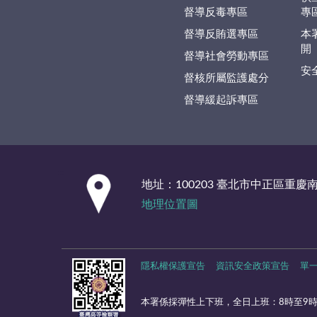
督導反毒專區
專
督導反賄選專區
本
開
督導社會勞動專區
安
督核所屬監護處分
督導緩起訴專區
:::
地址：100203 臺北市中正區重慶
地理位置圖
隱私權保護宣告
資訊安全政策宣告
單
本署係採彈性上下班，全日上班：8時至9時