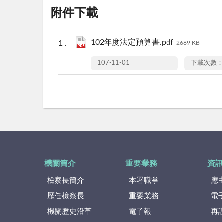
附件下載
102年度法定預算書.pdf
2689 KB
107-11-01
下載次數：
機關簡介
重要業務
資
檢察長簡介
本署職掌
應
歷任檢察長
重要業務
電
機關歷史沿革
電子報
再