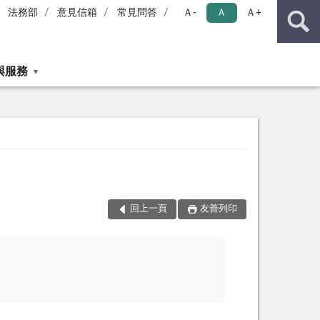
法務部
意見信箱
常見問答
Ａ-
Ａ
Ａ+
與服務
回上一頁
友善列印