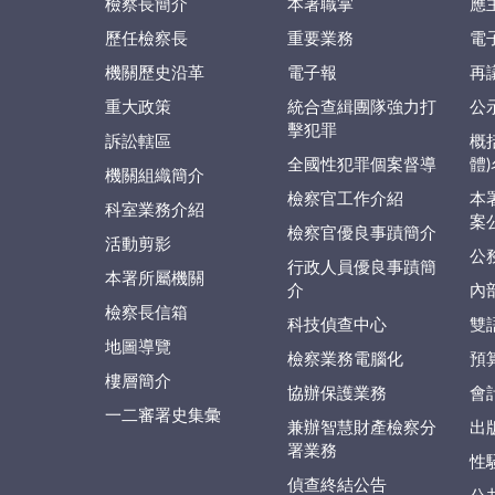
檢察長簡介
本署職掌
應
歷任檢察長
重要業務
電
機關歷史沿革
電子報
再
重大政策
統合查緝團隊強力打
公
擊犯罪
訴訟轄區
概
全國性犯罪個案督導
體
機關組織簡介
檢察官工作介紹
本
科室業務介紹
案
檢察官優良事蹟簡介
活動剪影
公
行政人員優良事蹟簡
本署所屬機關
介
內
檢察長信箱
科技偵查中心
雙
地圖導覽
檢察業務電腦化
預
樓層簡介
協辦保護業務
會
一二審署史集彙
兼辦智慧財產檢察分
出
署業務
性
偵查終結公告