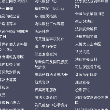
主動公開政府資訊
為民服務中心
法學及法規資料庫查
詢
子公布欄
檢察制度世紀回顧
全國法規最新消息
議及偵結公告
各項便民措施
生活與法律
示送達專區
為民服務工作流程
法律詞彙解釋
括選任鑑定機關(團
訴訟輔導
)名冊
法律常識問題
民眾聲請事項簡介
署保有個人資料檔
人權大步走專區
線上申辦作業
公開項目
常見問題
開庭進度查詢
務出國報告專區
法律宣導資料
準時開庭及開庭態度
部控制聲明書
統計表
司法保護電子報
語詞彙對照表
臺高檢特約通譯名冊
廉政法規輯要
算及決算書
就業資訊
廉政宣導
計報表
檔案應用服務
檢舉管道
版品
司法大廈介紹
利益衝突迴避公開專
騷擾防治專區
區
為民服務中心環境介