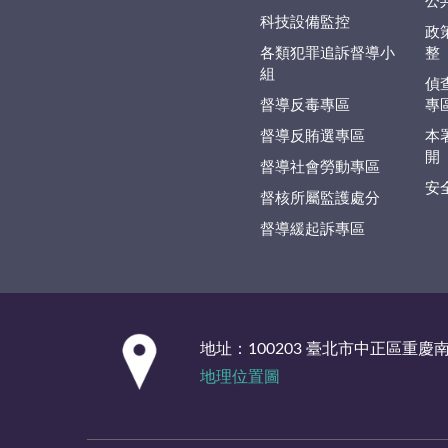
公
科技設備監控
政
各類犯罪追訴督導小
整
組
偵
督導反毒專區
專
督導反賄選專區
本
開
督導社會勞動專區
安
督核所屬監護處分
督導緩起訴專區
:::
地址：100203 臺北市中正區重慶
地理位置圖