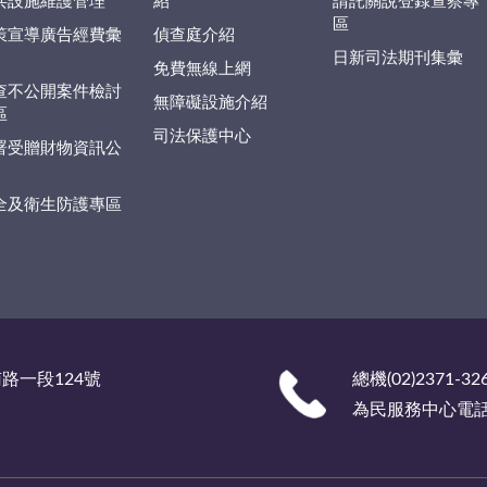
共設施維護管理
紹
請託關說登錄查察專
區
策宣導廣告經費彙
偵查庭介紹
日新司法期刊集彙
免費無線上網
查不公開案件檢討
無障礙設施介紹
區
司法保護中心
署受贈財物資訊公
全及衛生防護專區
南路一段124號
總機(02)2371-32
為民服務中心電話 (0