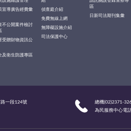
共設施維護管理
紹
請託關說登錄查察專
區
策宣導廣告經費彙
偵查庭介紹
日新司法期刊集彙
免費無線上網
查不公開案件檢討
無障礙設施介紹
區
司法保護中心
署受贈財物資訊公
全及衛生防護專區
南路一段124號
總機(02)2371-32
為民服務中心電話 (0