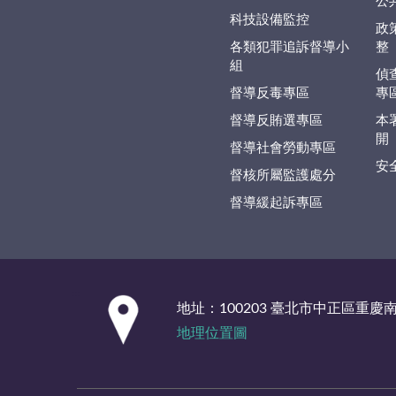
公
科技設備監控
政
各類犯罪追訴督導小
整
組
偵
督導反毒專區
專
督導反賄選專區
本
開
督導社會勞動專區
安
督核所屬監護處分
督導緩起訴專區
:::
地址：100203 臺北市中正區重慶
地理位置圖