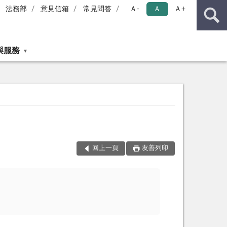
法務部
意見信箱
常見問答
Ａ-
Ａ
Ａ+
與服務
回上一頁
友善列印