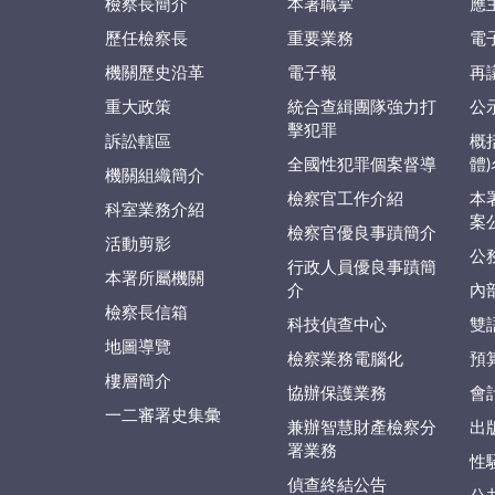
檢察長簡介
本署職掌
應
歷任檢察長
重要業務
電
機關歷史沿革
電子報
再
重大政策
統合查緝團隊強力打
公
擊犯罪
訴訟轄區
概
全國性犯罪個案督導
體
機關組織簡介
檢察官工作介紹
本
科室業務介紹
案
檢察官優良事蹟簡介
活動剪影
公
行政人員優良事蹟簡
本署所屬機關
介
內
檢察長信箱
科技偵查中心
雙
地圖導覽
檢察業務電腦化
預
樓層簡介
協辦保護業務
會
一二審署史集彙
兼辦智慧財產檢察分
出
署業務
性
偵查終結公告