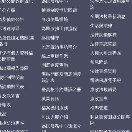
主動公開政府資訊
為民服務中心
法學及法規資料庫查
詢
子公布欄
檢察制度世紀回顧
全國法規最新消息
議及偵結公告
各項便民措施
生活與法律
示送達專區
為民服務工作流程
法律詞彙解釋
括選任鑑定機關(團
訴訟輔導
)名冊
法律常識問題
民眾聲請事項簡介
署保有個人資料檔
人權大步走專區
線上申辦作業
公開項目
常見問題
開庭進度查詢
務出國報告專區
法律宣導資料
準時開庭及開庭態度
部控制聲明書
統計表
司法保護電子報
語詞彙對照表
臺高檢特約通譯名冊
廉政法規輯要
算及決算書
就業資訊
廉政宣導
計報表
檔案應用服務
檢舉管道
版品
司法大廈介紹
利益衝突迴避公開專
騷擾防治專區
區
為民服務中心環境介