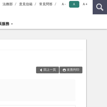
法務部
意見信箱
常見問答
Ａ-
Ａ
Ａ+
與服務
回上一頁
友善列印