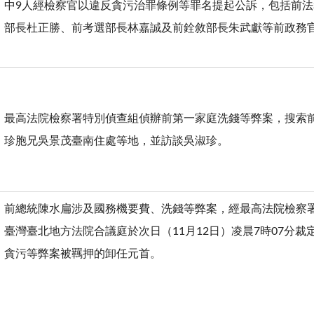
中9人經檢察官以違反貪污治罪條例等罪名提起公訴，包括前
部長杜正勝、前考選部長林嘉誠及前銓敘部長朱武獻等前政
最高法院檢察署特別偵查組偵辦前第一家庭洗錢等弊案，搜索
珍胞兄吳景茂臺南住處等地，並訪談吳淑珍。
前總統陳水扁涉及國務機要費、洗錢等弊案，經最高法院檢察
臺灣臺北地方法院合議庭於次日（11月12日）凌晨7時07分
貪污等弊案被羈押的卸任元首。