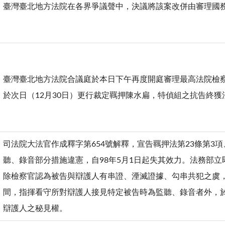
臺灣臺北地方法院在各界爭議聲中，決議將該案改併由審理
臺灣臺北地方法院合議庭於本日下午再度開庭審理最高法院檢
於次日（12月30日）更行裁定羈押陳水扁，特偵組之抗告終獲
司法院大法官作成釋字第654號解釋，宣告羈押法第23條第3
聽、錄音部分措施違憲，自98年5月1日起失其效力。法務部立
除檢察官認為被告與辯護人有串證、湮滅證據、勾串共犯之虞
間，指揮看守所對辯護人接見特定被告時為監聽、錄音者外，
辯護人之秘見權。