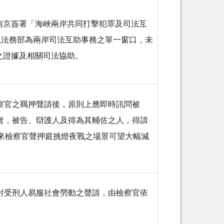
南京簽署「海峽兩岸共同打擊犯罪及司法互
並以法務部為兩岸司法互助事務之單一窗口，未
之證據及相關司法協助。
察官之羈押聲請後，原則上應即時訊問被
者，被告、辯護人及得為其輔佐之人，得請
未來檢察官聲押庭挑燈夜戰之場景可望大幅減
對受刑人易服社會勞動之聲請，由檢察官依