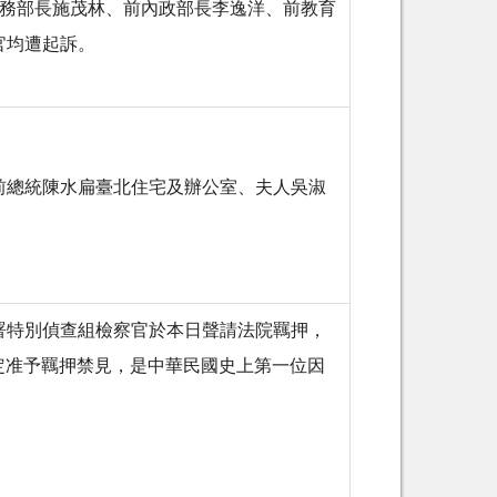
法務部長施茂林、前內政部長李逸洋、前教育
務官均遭起訴。
前總統陳水扁臺北住宅及辦公室、夫人吳淑
署特別偵查組檢察官於本日聲請法院羈押，
裁定准予羈押禁見，是中華民國史上第一位因