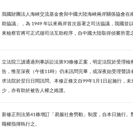
我國財團法人海峽交流基金會與中國大陸海峽兩岸關係協會在
助協議」，為 1949 年以來兩岸首次簽署之司法協議，我國
來檢察官將可正式循司法互助程序，自中國大陸取得偵審所需
立法院三讀通過刑事訴訟法第93條修正案，明定法院於受理檢
告，惟至深夜（午後11時）仍未訊問完畢，或深夜始受理聲請
求法院於翌日日間訊問。本修正條文自99年1月1日起施行，
少，亦有助於被告人權之維護。
新修正刑法第41條增訂「易服社會勞動」制度，自本日施行。
職權指揮執行之。