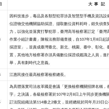
日
大 事 記
因科技進步，毒品及各類型犯罪涉及智慧型手機及資訊設
位證物交他機關協助採證、擷取數位資料耗時，錯失偵查
力，以強化並落實打擊犯罪，臺灣高等檢察署訂定「臺灣
8
作業小組計畫書」陳報法務部備查後，自107年1月8日
採證室」，並責成臺灣臺北、新北、桃園、臺中、彰化、
置，其他地方檢察署亦須具備數位採證或鑑識之人員，進
舉，具有劃時代之意義。
8
江惠民接任最高檢察署檢察總長。
為具體落實司法改革國是會議「更換檢察機關招牌名稱，
字」之決議，各級檢察署於107年2月8日上午同步更換機
5
訂法院組織法第114條之2條文，並經總統於同年月23日