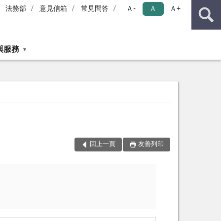
法務部
意見信箱
常見問答
Ａ-
Ａ
Ａ+
與服務
回上一頁
友善列印