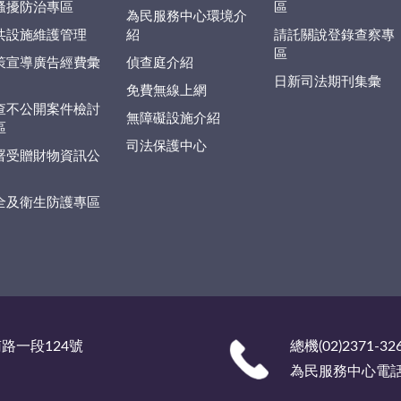
騷擾防治專區
區
為民服務中心環境介
共設施維護管理
紹
請託關說登錄查察專
區
策宣導廣告經費彙
偵查庭介紹
日新司法期刊集彙
免費無線上網
查不公開案件檢討
無障礙設施介紹
區
司法保護中心
署受贈財物資訊公
全及衛生防護專區
南路一段124號
總機(02)2371-32
為民服務中心電話 (0