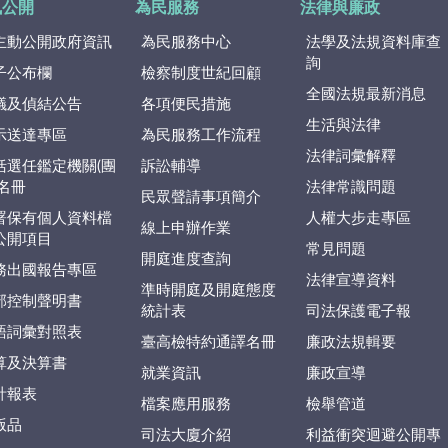
訊公開
為民服務
法律與廉政
主動公開政府資訊
為民服務中心
法學及法規資料庫查
詢
子公布欄
檢察制度世紀回顧
全國法規最新消息
議及偵結公告
各項便民措施
生活與法律
示送達專區
為民服務工作流程
法律詞彙解釋
括選任鑑定機關(團
訴訟輔導
)名冊
法律常識問題
民眾聲請事項簡介
署保有個人資料檔
人權大步走專區
線上申辦作業
公開項目
常見問題
開庭進度查詢
務出國報告專區
法律宣導資料
準時開庭及開庭態度
部控制聲明書
統計表
司法保護電子報
語詞彙對照表
臺高檢特約通譯名冊
廉政法規輯要
算及決算書
就業資訊
廉政宣導
計報表
檔案應用服務
檢舉管道
版品
司法大廈介紹
利益衝突迴避公開專