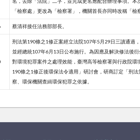
名，去除「法院」二字，並完成更名應配合辦理事項。本次更
「檢察處」更改為「檢察署」，機關首長亦同時改稱「檢
6
蔡清祥接任法務部部長。
刑法第190條之1修正案經立法院107年5月29日三讀通
並經總統107年6月13日公布施行。為因應及解決修法後
0
對環境犯罪案件之處理效能，臺灣高等檢察署與行政院環境保
190條之1修正後環保法令適用」研討會，研商訂定「刑法
察、環保機關查緝環保犯罪之依據。