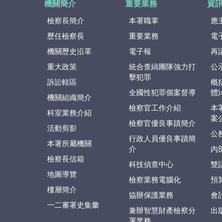
機關簡介
重要業務
資
檢察長簡介
本署職掌
應
歷任檢察長
重要業務
電
機關歷史沿革
電子報
再
重大政策
統合查緝團隊強力打
公
擊犯罪
訴訟轄區
概
全國性犯罪個案督導
體
機關組織簡介
檢察官工作介紹
本
科室業務介紹
案
檢察官優良事蹟簡介
活動剪影
公
行政人員優良事蹟簡
本署所屬機關
介
內
檢察長信箱
科技偵查中心
雙
地圖導覽
檢察業務電腦化
預
樓層簡介
協辦保護業務
會
一二審署史集彙
兼辦智慧財產檢察分
出
署業務