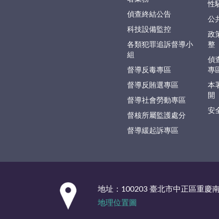
性
偵查終結公告
公
科技設備監控
政
各類犯罪追訴督導小
整
組
偵
督導反毒專區
專
督導反賄選專區
本
開
督導社會勞動專區
安
督核所屬監護處分
督導緩起訴專區
:::
地址：100203 臺北市中正區重慶
地理位置圖