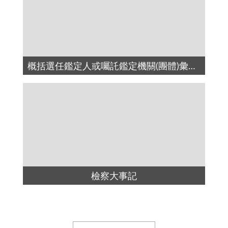
概括選任鑑定人或囑託鑑定機關(團體)彙總名冊
檢察大事記