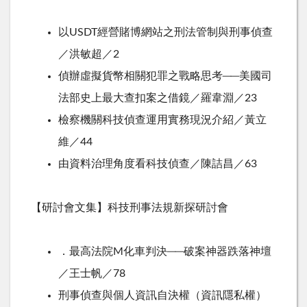
以USDT經營賭博網站之刑法管制與刑事偵查
／洪敏超／2
偵辦虛擬貨幣相關犯罪之戰略思考──美國司
法部史上最大查扣案之借鏡／羅韋淵／23
檢察機關科技偵查運用實務現況介紹／黃立
維／44
由資料治理角度看科技偵查／陳詰昌／63
【研討會文集】科技刑事法規新探研討會
．最高法院M化車判決──破案神器跌落神壇
／王士帆／78
刑事偵查與個人資訊自決權（資訊隱私權）