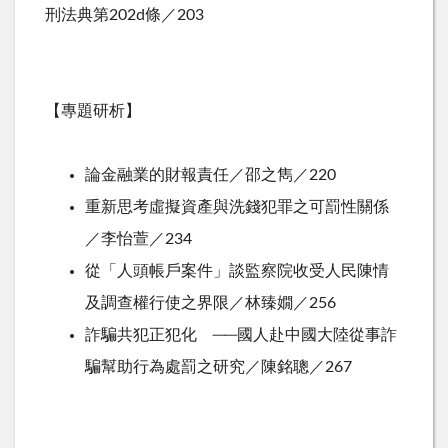
刑法典第202d條／203
【專題研析】
論金融業的財報責任／邵之雋／220
重新思考虛擬資產與洗錢犯罪之可罰性關係
／李怡萱／234
從「人頭帳戶案件」談監察院收受人民陳情
及調查權行使之界限／林臻嫺／256
詐騙共犯正犯化 ──國人赴中國大陸從事詐
騙幫助行為處罰之研究／陳銘聰／267