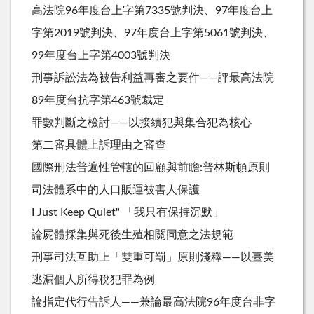
高法院96年度台上字第7335號判決、97年度台上
字第2019號判決、97年度台上字第5061號判決、
99年度台上字第4003號判決
刑事訴訟法為被告利益再審之要件——評最高法院
89年度台抗字第463號裁定
罪數判斷之檢討——以接續犯與集合犯為核心
第二審具體上訴理由之審查
國際刑法普遍性管轄的回顧與前瞻:普林斯頓原則
司法體系中的人口販運被害人保護
I Just Keep Quiet" 「我只有保持沉默」
論屍體採集與死後生殖相關同意之法規範
刑事司法互助上「雙重可罰」原則淺釋——以臺美
逃漏個人所得稅犯罪為例
論指定代行告訴人——兼論最高法院96年度台非字