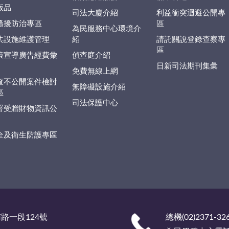
版品
司法大廈介紹
利益衝突迴避公開專
騷擾防治專區
區
為民服務中心環境介
共設施維護管理
紹
請託關說登錄查察專
區
策宣導廣告經費彙
偵查庭介紹
日新司法期刊集彙
免費無線上網
查不公開案件檢討
無障礙設施介紹
區
司法保護中心
署受贈財物資訊公
全及衛生防護專區
南路一段124號
總機(02)2371-32