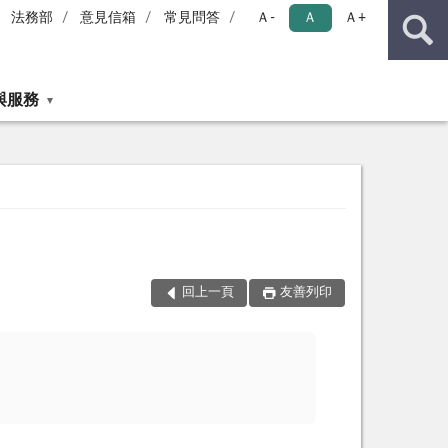
法務部
意見信箱
常見問答
Ａ-
Ａ
Ａ+
與服務
回上一頁
友善列印