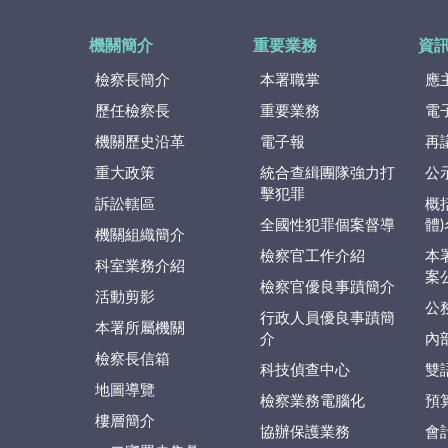
機關簡介
重要業務
資
檢察長簡介
本署職掌
應
歷任檢察長
重要業務
電
機關歷史沿革
電子報
再
重大政策
統合查緝團隊強力打
公
擊犯罪
訴訟轄區
概
全國性犯罪個案督導
體
機關組織簡介
檢察官工作介紹
本
科室業務介紹
案
檢察官優良事蹟簡介
活動剪影
公
行政人員優良事蹟簡
本署所屬機關
介
內
檢察長信箱
科技偵查中心
雙
地圖導覽
檢察業務電腦化
預
樓層簡介
協辦保護業務
會