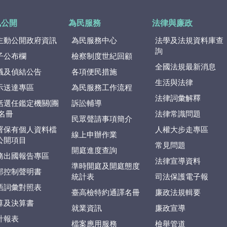
訊公開
為民服務
法律與廉政
主動公開政府資訊
為民服務中心
法學及法規資料庫查
詢
子公布欄
檢察制度世紀回顧
全國法規最新消息
議及偵結公告
各項便民措施
生活與法律
示送達專區
為民服務工作流程
法律詞彙解釋
括選任鑑定機關(團
訴訟輔導
)名冊
法律常識問題
民眾聲請事項簡介
署保有個人資料檔
人權大步走專區
線上申辦作業
公開項目
常見問題
開庭進度查詢
務出國報告專區
法律宣導資料
準時開庭及開庭態度
部控制聲明書
統計表
司法保護電子報
語詞彙對照表
臺高檢特約通譯名冊
廉政法規輯要
算及決算書
就業資訊
廉政宣導
計報表
檔案應用服務
檢舉管道