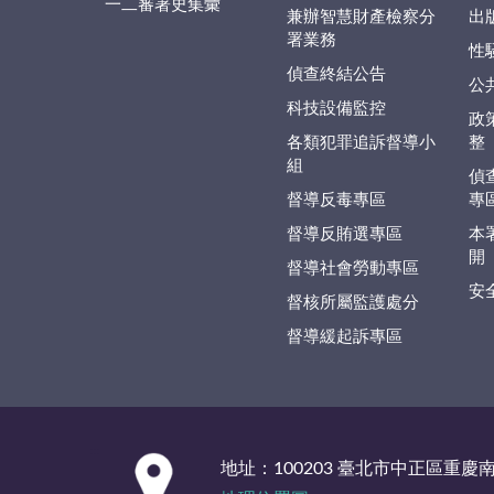
一二審署史集彙
兼辦智慧財產檢察分
出
署業務
性
偵查終結公告
公
科技設備監控
政
各類犯罪追訴督導小
整
組
偵
督導反毒專區
專
督導反賄選專區
本
開
督導社會勞動專區
安
督核所屬監護處分
督導緩起訴專區
:::
地址：100203 臺北市中正區重慶