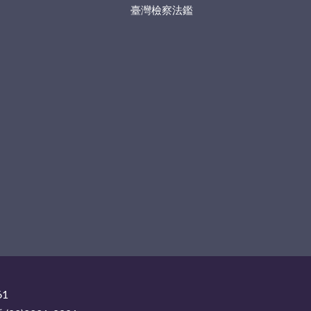
臺灣檢察法鑑
61