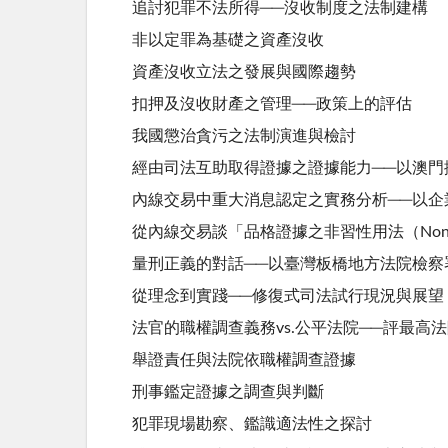
追討犯罪不法所得──沒收制度之法制建構
非以定罪為基礎之資產沒收
資產沒收立法之發展與國際趨勢
扣押及沒收財產之管理──政策上的評估
我國懲治貪污之法制演進與檢討
經由司法互助取得證據之證據能力──以澳門
內線交易中重大消息認定之實務分析──以企
從內線交易談「品格證據之非習性用法（Non-Propensi
量刑正義的對話──以臺灣板橋地方法院檢察
從理念到實踐──修復式司法試行現況與展望
法官的職權調查義務vs.公平法院──評最高法
舉證責任與法院依職權調查證據
刑事鑑定證據之調查與判斷
犯罪現場勘察、鑑識適法性之探討