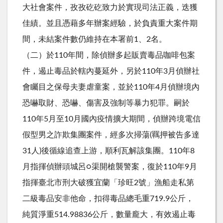
大社會案件，孜孜矻矻致力於實現司法正義，迭獲
佳績。並且憑藉多年辦案經驗，於負責重大案件期
間，未結案件數仍維持在本署前1、2名。
（二）於110年間，除偵辦多起販賣毒品咖啡包案
件，遏止毒品於轄內蔓延外，另於110年3月偵辦社
會矚目之保母夫妻虐童案，並於110年4月偵辦境內
恐嚇取財、恐嚇、傷害及強制等暴力犯罪。嗣於
110年5月至10月國內疫情擴大期間，偵辦跨境電信
假型男之詐欺集團案件，經多次掃蕩(羈押被告多達
31人)後循線追查上游，順利瓦解該集團。110年8
月指揮偵辦頭城呂○渠開槍襲警案，復於110年9月
指揮臺北市刑大破獲宜蘭「珍旺2號」漁船走私第
二級毒品安非他命，扣得毒品總毛重719.9公斤，
純質淨重514.98836公斤，數量龐大，有效遏止毒