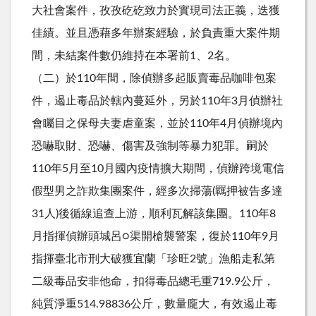
大社會案件，孜孜矻矻致力於實現司法正義，迭獲
佳績。並且憑藉多年辦案經驗，於負責重大案件期
間，未結案件數仍維持在本署前1、2名。
（二）於110年間，除偵辦多起販賣毒品咖啡包案
件，遏止毒品於轄內蔓延外，另於110年3月偵辦社
會矚目之保母夫妻虐童案，並於110年4月偵辦境內
恐嚇取財、恐嚇、傷害及強制等暴力犯罪。嗣於
110年5月至10月國內疫情擴大期間，偵辦跨境電信
假型男之詐欺集團案件，經多次掃蕩(羈押被告多達
31人)後循線追查上游，順利瓦解該集團。110年8
月指揮偵辦頭城呂○渠開槍襲警案，復於110年9月
指揮臺北市刑大破獲宜蘭「珍旺2號」漁船走私第
二級毒品安非他命，扣得毒品總毛重719.9公斤，
純質淨重514.98836公斤，數量龐大，有效遏止毒