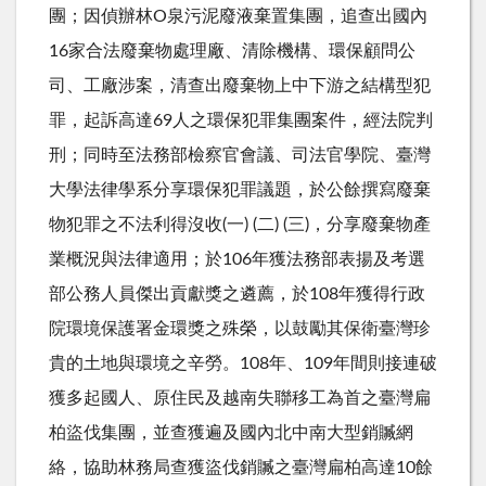
團；因偵辦林O泉污泥廢液棄置集團，追查出國內
16家合法廢棄物處理廠、清除機構、環保顧問公
司、工廠涉案，清查出廢棄物上中下游之結構型犯
罪，起訴高達69人之環保犯罪集團案件，經法院判
刑；同時至法務部檢察官會議、司法官學院、臺灣
大學法律學系分享環保犯罪議題，於公餘撰寫廢棄
物犯罪之不法利得沒收(一) (二) (三)，分享廢棄物產
業概況與法律適用；於106年獲法務部表揚及考選
部公務人員傑出貢獻獎之遴薦，於108年獲得行政
院環境保護署金環獎之殊榮，以鼓勵其保衛臺灣珍
貴的土地與環境之辛勞。108年、109年間則接連破
獲多起國人、原住民及越南失聯移工為首之臺灣扁
柏盜伐集團，並查獲遍及國內北中南大型銷贓網
絡，協助林務局查獲盜伐銷贓之臺灣扁柏高達10餘