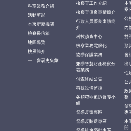
檢察官工作介紹
本
科室業務介紹
案
檢察官優良事蹟簡介
活動剪影
公
行政人員優良事蹟簡
本署所屬機關
介
內
檢察長信箱
科技偵查中心
雙
地圖導覽
檢察業務電腦化
預
樓層簡介
協辦保護業務
會
一二審署史集彙
兼辦智慧財產檢察分
出
署業務
性
偵查終結公告
公
科技設備監控
政
各類犯罪追訴督導小
整
組
偵
督導反毒專區
專
督導反賄選專區
本
開
督導社會勞動專區