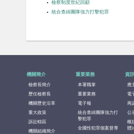
檢察制度世紀回顧
統合查緝團隊強力打擊犯罪
機關簡介
重要業務
資
檢察長簡介
本署職掌
應
歷任檢察長
重要業務
電
機關歷史沿革
電子報
再
重大政策
統合查緝團隊強力打
公
擊犯罪
訴訟轄區
概
全國性犯罪個案督導
體
機關組織簡介