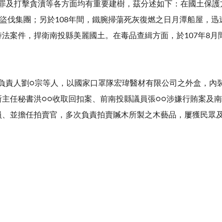
及打擊貪瀆等各方面均有重要建樹，茲分述如下：在國土保護
林盜伐集團；另於108年間，鐵腕掃蕩死灰復燃之日月潭船屋，
法案件，捍衛南投縣美麗國土。在毒品查緝方面，於107年8月
負責人劉○宗等人，以國家口罩隊宏瑋醫材有限公司之外盒，內
主任秘書洪○○收取回扣案、前南投縣議員張○○涉嫌行賄案及
員、並擔任拍賣官，多次負責拍賣贓木所製之木藝品，屢獲民眾