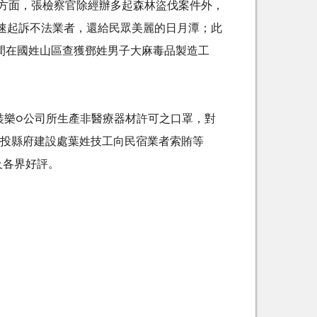
方面，張檢察官除經辦多起森林盜伐案件外，
迅速起訴不法業者，還給民眾美麗的日月潭；此
間在國姓山區查獲鄧姓男子大麻毒品製造工
裝樂○公司所生產非醫療器材許可之口罩，對
南投縣府建設處葉姓技工向民宿業者索賄等
及各界好評。