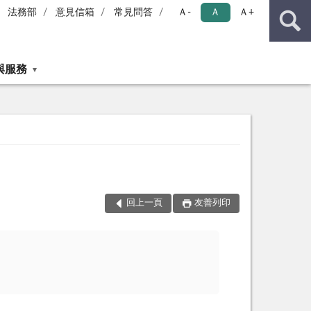
法務部
意見信箱
常見問答
Ａ-
Ａ
Ａ+
與服務
回上一頁
友善列印