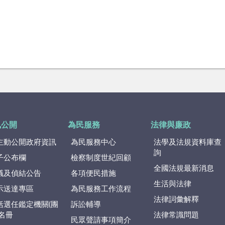
訊公開
為民服務
法律與廉政
主動公開政府資訊
為民服務中心
法學及法規資料庫查
詢
子公布欄
檢察制度世紀回顧
全國法規最新消息
議及偵結公告
各項便民措施
生活與法律
示送達專區
為民服務工作流程
法律詞彙解釋
括選任鑑定機關(團
訴訟輔導
)名冊
法律常識問題
民眾聲請事項簡介