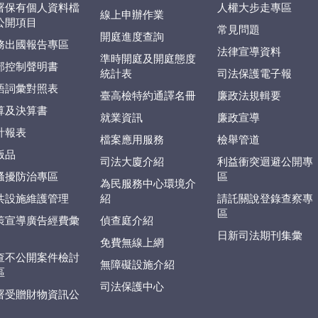
署保有個人資料檔
人權大步走專區
線上申辦作業
公開項目
常見問題
開庭進度查詢
務出國報告專區
法律宣導資料
準時開庭及開庭態度
部控制聲明書
統計表
司法保護電子報
語詞彙對照表
臺高檢特約通譯名冊
廉政法規輯要
算及決算書
就業資訊
廉政宣導
計報表
檔案應用服務
檢舉管道
版品
司法大廈介紹
利益衝突迴避公開專
騷擾防治專區
區
為民服務中心環境介
共設施維護管理
紹
請託關說登錄查察專
區
策宣導廣告經費彙
偵查庭介紹
日新司法期刊集彙
免費無線上網
查不公開案件檢討
無障礙設施介紹
區
司法保護中心
署受贈財物資訊公