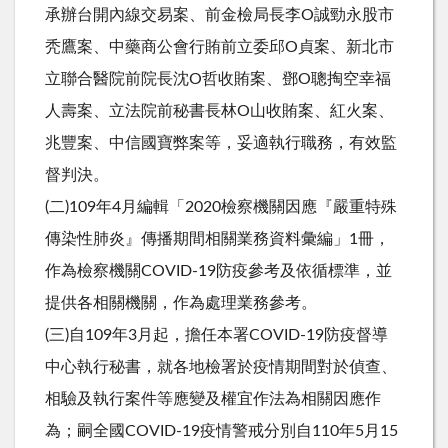
承辦台開內線交易案、前金檢局長李O誠勁永股市
秃鷹案、中藥商公會行賄前立委邱O貞案、新北市
立聯合醫院前院長沈O哲收賄案、鄧O聰掏空幸福
人壽案、立法院前秘書長林O山收賄案、紅火案、
兆豐案、中信國寶弊案等，妥適執行職務，有效監
督判決。
(二)109年4月編輯「2020檢察機關因應『嚴重特殊
傳染性肺炎』傳播期間相關業務資料彙編」1冊，
作為檢察機關COVID-19防疫參考及依循標準，並
提供各相關機關，作為處理業務參考。
(三)自109年3月起，擔任本署COVID-19防疫督導
中心執行秘書，就各地檢署於疫情期間對於偵查、
相驗及執行案件等應變及權宜作法為相關因應作
為；嗣全國COVID-19疫情警戒分別自110年5月15