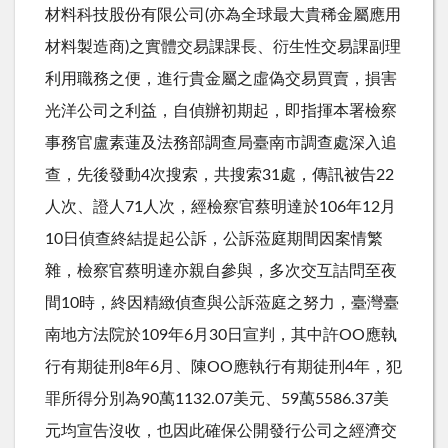
材料科技股份有限公司(亦為全球最大貴稀金屬應用
材料製造商)之實體交易課課長、衍生性交易課副理
利用職務之便，進行貴金屬之虛偽交易買賣，損害
光洋公司之利益，自偵辦初期起，即指揮本署檢察
事務官盧素蓮及法務部調查局臺南市調查處深入追
查，先後發動4次搜索，共搜索31處，傳訊被告22
人次、證人71人次，經檢察官蔡明達於106年12月
10日偵查終結提起公訴，公訴蒞庭期間因案情繁
雜，檢察官蔡明達亦親自參與，多次交互詰問至夜
間10時，終因精緻偵查與公訴蒞庭之努力，臺灣臺
南地方法院於109年6月30日宣判，其中許OO應執
行有期徒刑8年6月、陳OO應執行有期徒刑4年，犯
罪所得分別為90萬1132.07美元、59萬5586.37美
元均宣告沒收，也因此確保公開發行公司之經濟交