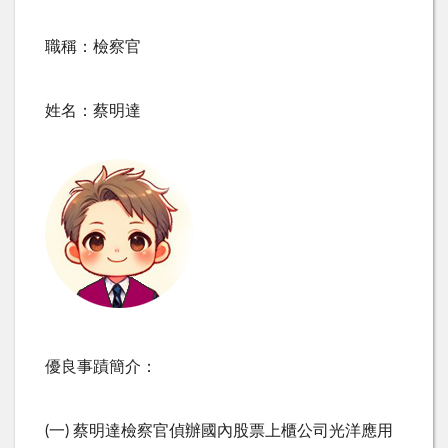
職稱：檢察官
姓名：蔡明達
優良事蹟簡介：
(一) 蔡明達檢察官偵辦國內股票上櫃公司光洋應用