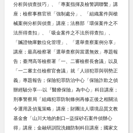
分析與偵查技巧」、「專案指揮及檢警調聯繫」講
座；檢察事務官班「強制處分」、「組織案件與槍
械案例分析與偵查」講座；法務部「環保案件之不
法所得查扣」、「吸金案件之不法所得查扣」、
「贓證物庫數位化管理」、「選舉查察案例分享」
講座；最高檢察署「選舉查察與當選無效」專題報
告；臺灣高等檢察署「一、二審檢察長會議」以及
「一二審主任檢察官會議」就「人頭犯罪與弱勢正
義」專題報告；保險犯罪防治中心「保險詐欺之偵
辦經驗分享---以『醫療保險』為中心」科目講座；
刑事警察局「組織犯罪防制條例再修正後之相關法
令運用及偵蒐策略」講座；財團法人環境品質文教
基金會「山川大地的創口—盜採砂石案件偵辦心
得」講座；金融研訓院洗錢防制科目講座；國家文