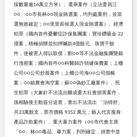
採數量逾16萬立方米）、選舉案件（立法委員江
○○、○○市長林○○現金賄選案，均判處重刑，並當
選無效確定；○○里里長候選人現金賄選案）、經濟
犯罪（國內首件憂鬱症詐保集團案；寶珍鑽吸金 22
億案，積極偵辦並扣押贓款4億餘元、珠寶千餘
件，使被害人得以取償；劉○○等不法金融集團暨銀
行洩密案；國內首件○○科醫師詐領健保費案；上櫃
公司○○公司炒股案件；上櫃公司海○○公司假帳
案；○○鎮農會淘空案；蘇○○偽鈔工廠案件）、民
生犯罪（大象針不法流出釀成重大社會損害案件，
係相驗後主動簽分追查，查出不法流出 「治得舒」
共23萬餘支，黑市價格 9352 萬元；藝人代言瘦身
產品詐欺案件）、重大暴力案件（○○市代會主席
「○○」林○○毒品、暴力案，判刑確定，偵查中並