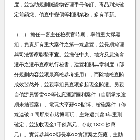
度，並協助規劃贓證物管理手冊修訂、毒品判決確
定前銷燬、偵查中變價等相關業務，多有革新。
（二） 擔任一審主任檢察官時期，率領重大掃黑
組，負責所有重大案件之第一線處置，並長期綜理
與司法警察聯繫事宜。並擔任中央、地方及農漁會
選舉之選舉查察執行秘書，建置相關典章制度（部
分規劃內容並獲最高檢參考援用），而除地檢查賄
成效斐然外，並親率組員查獲多起現金賄選。另親
自偵辦員警雷○○等包庇酒駕圖利案件（自願承接逾
期未結舊案）、電玩大亨蘇○○賭博、槍砲案件（佈
線連破 4 間屏東市賭博電玩，主嫌遭判處4年重刑
確定，並沒收現金1千餘萬元、存款 1800 餘萬
元）。實質參與○○縣長李○○貪瀆案之蒞庭，主動