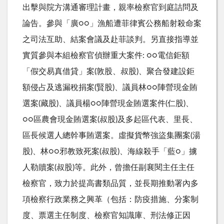
出擊與院方溝通審理計畫，親率檢察官到庭詰問及
論告。參與「廣○○」漁船遭菲律賓公務船射殺命案
之司法互助、結案會議及赴菲談判。另直接指導並
實質參與本組檢察官偵辦重大案件: ○○電信鉅額
「假交易真借貸」案(敦股、叔股)、聚合發建設鉅
額侵占及逃漏稅捐案(賢股)、議員林○○陣營現金賄
選案(藏股)、議員楊○○陣營現金賄選案件(仁股)、
○○區農會現金賄選案(叔股)及多起區代表、里長、
區長候選人總幹事賄選案。虛擬貨幣強盜集團案(湯
股)、林○○邪教致死案(叔股)、海線殺手「藍○」擄
人勒贖案(叔股)等。此外，曾擔任副襄閱主任主任
檢察官，致力於提高書類品質，並長期推動署內多
項檢察行政業務之興革（包括：防疫措施、分案制
度、票選主任制度、檢察官知識庫、刑法修正因