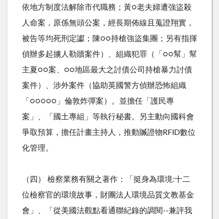
依地方制度法解除市代職務；黃○老夫婦遭強盜殺
人命案，原係無頭公案，經長期佈線且蒐證翔實，
被告等均死刑定讞；陳○○持槍強盜集團；另有指揮
偵辦多起擄人勒贖案件）、組織犯罪（「○○幫」幫
主夏○○案、○○地區最大之討債公司持槍暴力討債
案件）、涉外案件（協助英國警方偵辦恐怖組織
「○○○○○」倫敦炸彈案）。並擔任「護民專
案」、「國土專組」等執行秘書。另主動向國科會
爭取預算，擔任計畫主持人，推動贓證物RFID數位
化管理。
（四） 檢察業務有關之著作：「挺身為環境:十二
位檢察官的環境故事，財團法人環境品質文教基金
會」、「從美國法觀點看通聯紀錄的調閱--兼評我