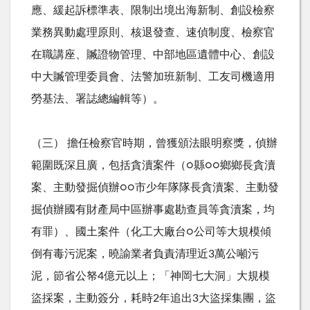
應、緩起訴標準表、限制出境出海新制、創設檢察
業務異動處理原則、核退發查、速偵制度、檢察官
在職講座、贓證物管理、中部地區遺體中心、創設
中大贓管理委員會、法警加班新制、工友司機適用
勞基法、署誌總編輯等）。
（三） 擔任檢察官時期，曾獲頒法眼明察獎，偵辦
範圍既深且廣，包括貪瀆案件（○縣○○鄉鄉長貪瀆
案、主動發掘偵辦○○市少年隊隊長貪瀆案、主動發
掘偵辦國有財產局中區辦事處勘查員等貪瀆案，均
有罪）、國土案件（化工大廠台○公司等大規模傾
倒有毒污泥案，曉諭業者負責清理近3萬公噸污
泥，節省公帑4億元以上；「神岡七大洞」大規模
盜採案，主動簽分，耗時2年追出3大盜採集團，盜