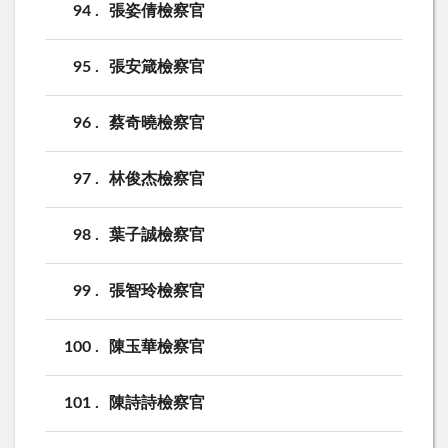
94
張姿倩檢察官
95
張安箴檢察官
96
蔡奇曉檢察官
97
林俊杰檢察官
98
葉子誠檢察官
99
張智玲檢察官
100
陳玉華檢察官
101
陳詩詩檢察官