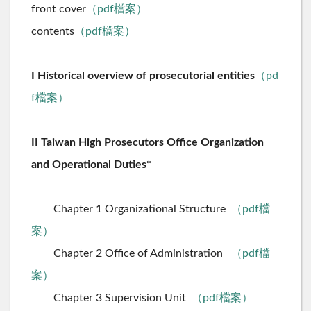
front cover
（pdf檔案）
contents
（pdf檔案）
I Historical overview of prosecutorial entities
（pd
f檔案）
II Taiwan High Prosecutors Office Organization
and Operational Duties*
Chapter 1 Organizational Structure
（pdf檔
案）
Chapter 2 Office of Administration
（pdf檔
案）
Chapter 3 Supervision Unit
（pdf檔案）