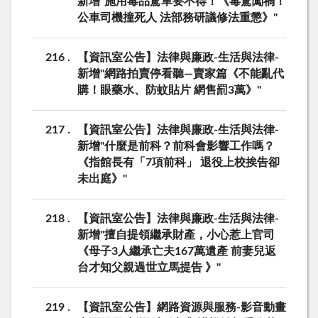
新增"施用毒品駕車要不得！《毒駕闖禍！
公車司機撞死人 法部務研議修法重懲》"
216
【資訊室公告】法律與廉政-生活與法律-
新增"網路拍賣停看聽—賣家篇《不能亂代
購！眼藥水、防蚊貼片 網售罰3萬》"
217
【資訊室公告】法律與廉政-生活與法律-
新增"什麼是前科？前科會影響工作嗎？
《指館長有「7項前科」 退役上校挨告卻
未出庭》"
218
【資訊室公告】法律與廉政-生活與法律-
新增"擅自提領繼承財產，小心惹上官司
《母子3人繼承亡夫167萬遺產 前妻兒返
台才知父親過世立馬提告 》"
219
【資訊室公告】網路資源與服務-影音動畫