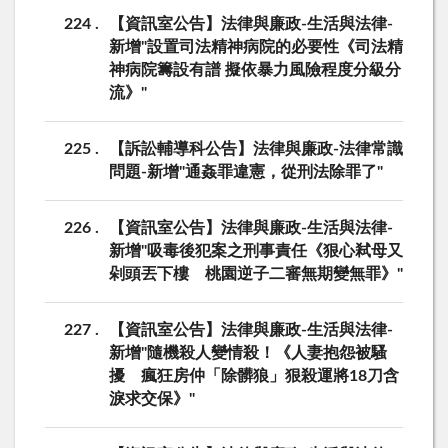
224
【資訊室公告】法律與廉政-生活與法律-
新增"設置司法精神病院的必要性《司法精
神病院籌設有譜 擬依暴力風險程度分級分
流》"
225
【訴訟輔導科公告】法律與廉政-法律常識
問題-新增"通姦罪違憲，從刑法除罪了"
226
【資訊室公告】法律與廉政-生活與法律-
新增"吸毒後犯案之刑事責任《狠心弒母又
剁頭丟下樓 桃園逆子二審無期變無罪》"
227
【資訊室公告】法律與廉政-生活與法律-
新增"隨機殺人變情殺！《人妻抱怨被騷
擾 瘋狂房仲「除髒狼」狠殺運將18刀含
淚求交保》"