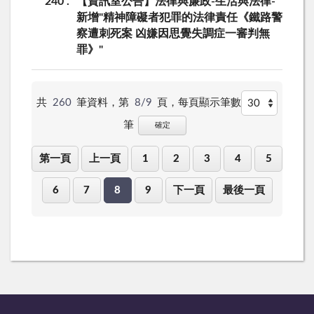
240
【資訊室公告】法律與廉政-生活與法律-
新增"精神障礙者犯罪的法律責任《鐵路警
察遭刺死案 凶嫌因思覺失調症一審判無
罪》"
共
260
筆資料，第
8/9
頁，
每頁顯示筆數
筆
確定
第一頁
上一頁
1
2
3
4
5
6
7
8
9
下一頁
最後一頁