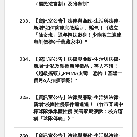
（國民法官制）及陪審制"
233
【資訊室公告】法律與廉政-生活與法律-
新增"如何防範宗教騙財、騙色！《成立
「仙女班」逼年輕妹獻身！少龍教主遭逮
海削信徒8千萬藏家中》"
234
【資訊室公告】法律與廉政-生活與法律-
新增"走私及製造新興毒品，害人不淺！
《超級搖頭丸PMMA太毒 恐怖！基隆一
個月6人抽搐暴斃》"
235
【資訊室公告】法律與廉政-生活與法律-
新增"校園性侵事件追追追！《竹市某國中
棒球隊爆集體性侵 受害家屬淚訴：校方辯
稱「球隊傳統」》"
236
【資訊室公告】法律與廉政-生活與法律-