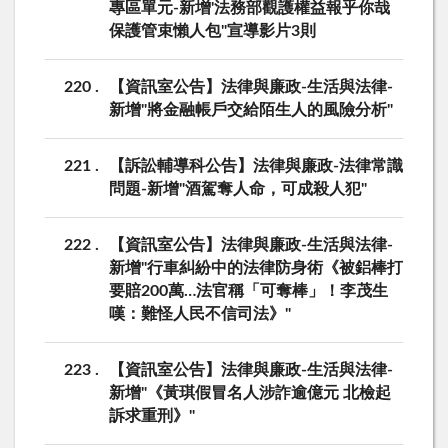
專區單元-新增'法務部觀護權益報乎你哉
保護管束懶人包"宣導影片3則
220
【資訊室公告】法律與廉政-生活與法律-
新增"將金融帳戶交給陌生人的風險分析"
221
【訴訟輔導科公告】法律與廉政-法律常識
問題-新增"酒駕奪人命，可成殺人犯"
222
【資訊室公告】法律與廉政-生活與法律-
新增"行車糾紛中的法律防身術《被鋁棒打
要賠200萬…法官稱「可奪棒」！李茂生
嘆：難怪人民不信司法》"
223
【資訊室公告】法律與廉政-生活與法律-
新增"《黃琪假冒名人涉詐逾億元 北檢起
訴求重刑》"