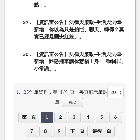
點」。
29
【資訊室公告】法律與廉政-生活與法律-
新增「你以為只是拍照、聊天、轉傳？其
實已經是國安紅線」。
30
【資訊室公告】法律與廉政-生活與法律-
新增「路怒攔車讓你惹禍上身-「強制罪」
小常識」。
共
259
筆資料，第
1/9
頁，
每頁顯示筆數
筆
確定
第一頁
1
2
3
4
5
6
7
8
9
下一頁
最後一頁