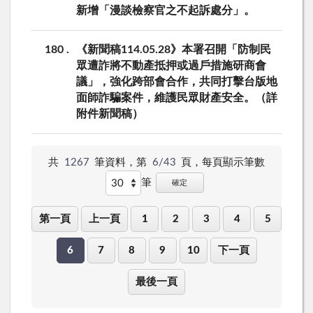
新增「漫談檢察官之不起訴處分」。
180
《新聞稿114.05.28》本署召開「防制民
眾遭詐將不動產抵押或過戶措施研商會
議」，強化跨部會合作，共同打擊台版地
面師詐騙案件，維護民眾財產安全。（詳
附件新聞稿）
共
1267
筆資料，第
6/43
頁，
每頁顯示筆數
筆
確定
第一頁
上一頁
1
2
3
4
5
6
7
8
9
10
下一頁
最後一頁