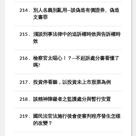
214
別人名義別亂用─談偽造有價證券、偽造
文書罪
215
淺談刑事法律中的追訴權時效與告訴權時
效
216
檢察官太噁心！？─不起訴處分書看懂了
嗎?
217
投資停看聽，以投資未上市股票為例
218
談精神障礙者之監護處分與暫行安置
219
國民法官法施行後會使審判程序發生怎樣
的改變？